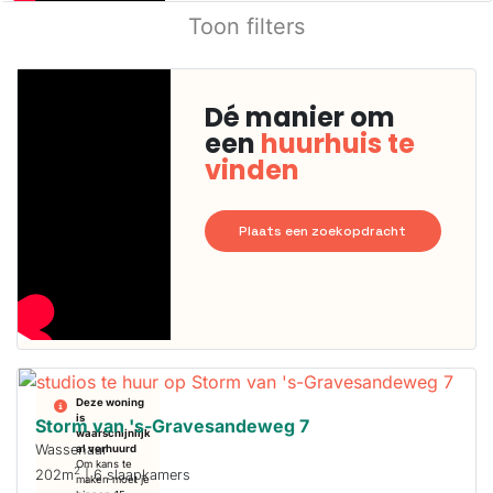
Toon filters
Dé manier om
een
huurhuis te
vinden
Plaats een zoekopdracht
Deze woning
is
Storm van 's-Gravesandeweg 7
waarschijnlijk
Wassenaar
al verhuurd
Om kans te
2
202m
| 6 slaapkamers
maken moet je