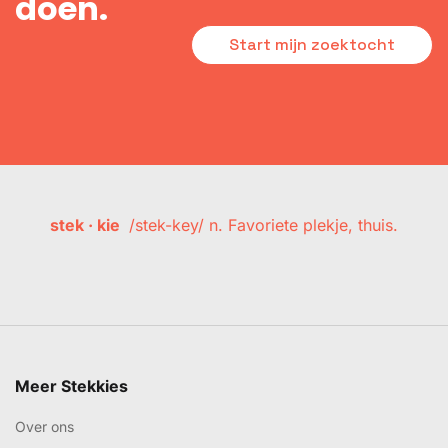
doen.
Start mijn zoektocht
stek · kie
/stek-key/ n. Favoriete plekje, thuis.
Meer Stekkies
Over ons