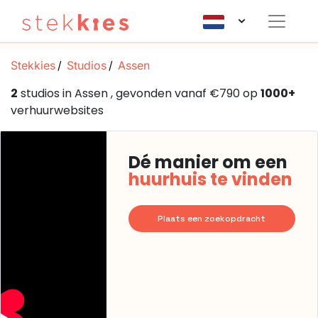
Stekkies
Studios
Assen
2
studios in Assen , gevonden vanaf €790 op
1000+
verhuurwebsites
Dé manier om een
huurhuis te vinden
Plaats een zoekopdracht