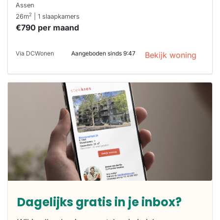
Assen
2
26m
| 1 slaapkamers
€790 per maand
Via DCWonen
Aangeboden sinds 9:47
Bekijk woning
Dagelijks gratis in je inbox?