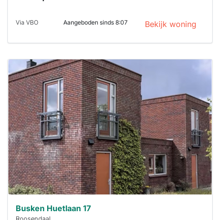
Via VBO
Aangeboden sinds 8:07
Bekijk woning
Deze woning
is
waarschijnlijk
al verhuurd
Om kans te
maken moet je
binnen 15
minuten
reageren.
Stekkies helpt
je hierbij!
Busken Huetlaan 17
Roosendaal