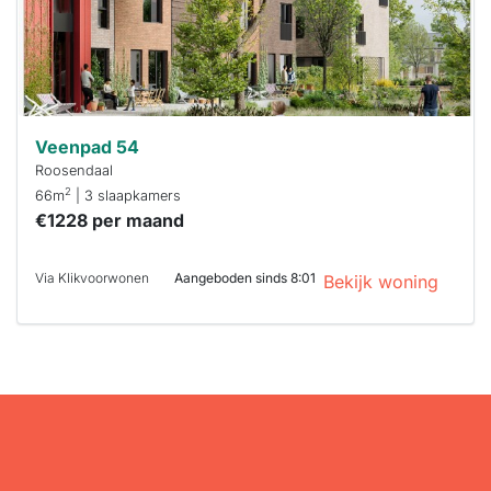
je hierbij!
Veenpad 54
Roosendaal
2
66m
| 3 slaapkamers
€1228 per maand
Via Klikvoorwonen
Aangeboden sinds 8:01
Bekijk woning