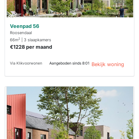
Veenpad 56
Roosendaal
2
66m
| 3 slaapkamers
€1228 per maand
Via Klikvoorwonen
Aangeboden sinds 8:01
Bekijk woning
Deze woning
is
waarschijnlijk
al verhuurd
Om kans te
maken moet je
binnen 15
minuten
reageren.
Stekkies helpt