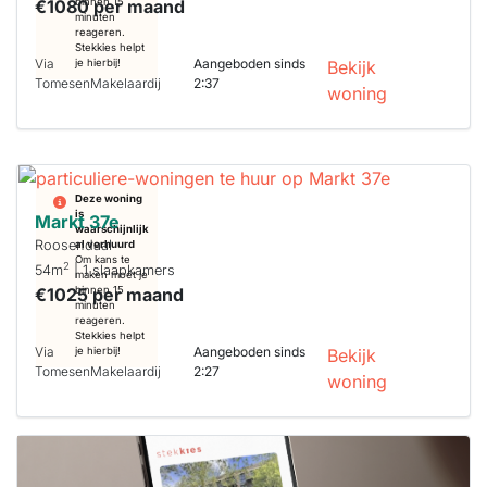
€1080 per maand
binnen 15
minuten
reageren.
Stekkies helpt
Via
Aangeboden sinds
je hierbij!
Bekijk
TomesenMakelaardij
2:37
woning
Deze woning
is
Markt 37e
waarschijnlijk
Roosendaal
al verhuurd
Om kans te
2
54m
| 1 slaapkamers
maken moet je
€1025 per maand
binnen 15
minuten
reageren.
Stekkies helpt
Via
Aangeboden sinds
je hierbij!
Bekijk
TomesenMakelaardij
2:27
woning