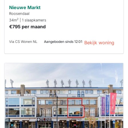
Nieuwe Markt
Roosendaal
2
34m
| 1 slaapkamers
€795 per maand
Via CS Wonen NL
Aangeboden sinds 12:01
Bekijk woning
Deze woning
is
waarschijnlijk
al verhuurd
Om kans te
maken moet je
binnen 15
minuten
reageren.
Stekkies helpt
je hierbij!