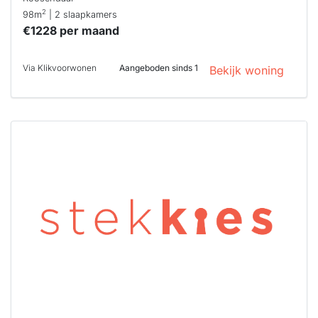
2
98m
| 2 slaapkamers
€1228 per maand
Via Klikvoorwonen
Aangeboden sinds 1
Bekijk woning
Deze woning
is
waarschijnlijk
al verhuurd
Om kans te
maken moet je
binnen 15
minuten
reageren.
Stekkies helpt
je hierbij!