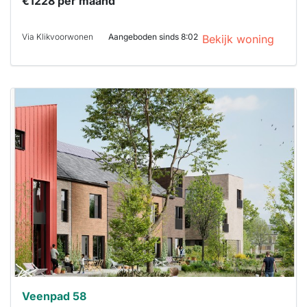
€1228 per maand
Via Klikvoorwonen
Aangeboden sinds 8:02
Bekijk woning
Deze woning
is
waarschijnlijk
al verhuurd
Om kans te
maken moet je
binnen 15
minuten
reageren.
Stekkies helpt
je hierbij!
Veenpad 58