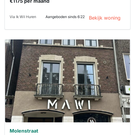
€1175 per maand
Via Ik Wil Huren
Aangeboden sinds 6:22
Bekijk woning
Deze woning
is
waarschijnlijk
al verhuurd
Om kans te
maken moet je
binnen 15
minuten
reageren.
Stekkies helpt
je hierbij!
Molenstraat