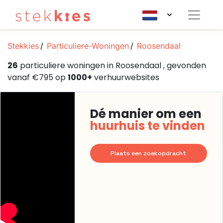
Stekkies
Particuliere-Woningen
Roosendaal
26
particuliere woningen in Roosendaal , gevonden
vanaf €795 op
1000+
verhuurwebsites
Dé manier om een
huurhuis te vinden
Plaats een zoekopdracht