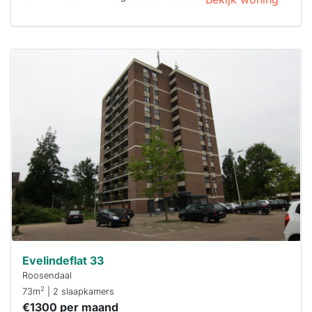
Deze woning
is
waarschijnlijk
al verhuurd
Om kans te
maken moet je
binnen 15
minuten
reageren.
Stekkies helpt
je hierbij!
Evelindeflat 33
Roosendaal
2
73m
| 2 slaapkamers
€1300 per maand