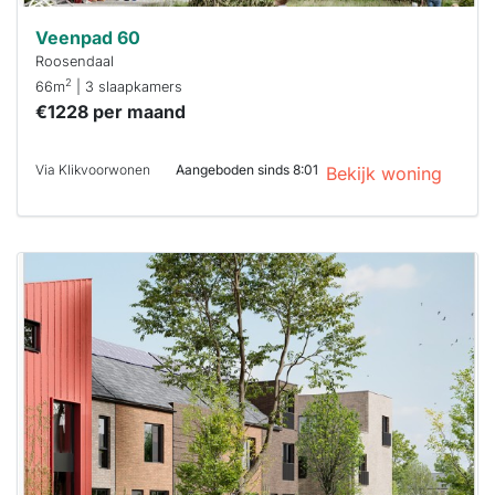
Veenpad 60
Roosendaal
2
66m
| 3 slaapkamers
€1228 per maand
Via Klikvoorwonen
Aangeboden sinds 8:01
Bekijk woning
Deze woning
is
waarschijnlijk
al verhuurd
Om kans te
maken moet je
binnen 15
minuten
reageren.
Stekkies helpt
je hierbij!