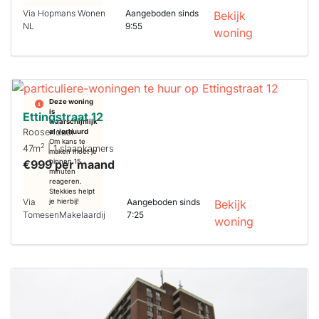
Via Hopmans Wonen
Aangeboden sinds
Bekijk
NL
9:55
woning
Deze woning
is
Ettingstraat 12
waarschijnlijk
Roosendaal
al verhuurd
Om kans te
2
47m
| 1 slaapkamers
maken moet je
€999 per maand
binnen 15
minuten
reageren.
Stekkies helpt
Via
Aangeboden sinds
je hierbij!
Bekijk
TomesenMakelaardij
7:25
woning
Deze woning
is
waarschijnlijk