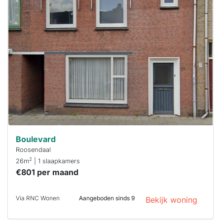
Deze woning
is
waarschijnlijk
al verhuurd
Om kans te
maken moet je
binnen 15
minuten
reageren.
Stekkies helpt
je hierbij!
Boulevard
Roosendaal
2
26m
| 1 slaapkamers
€801 per maand
Via RNC Wonen
Aangeboden sinds 9
Bekijk woning