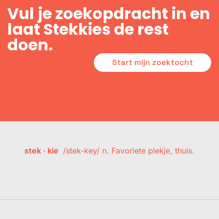
Vul je zoekopdracht in en
laat Stekkies de rest
doen.
Start mijn zoektocht
stek · kie
/stek-key/ n. Favoriete plekje, thuis.