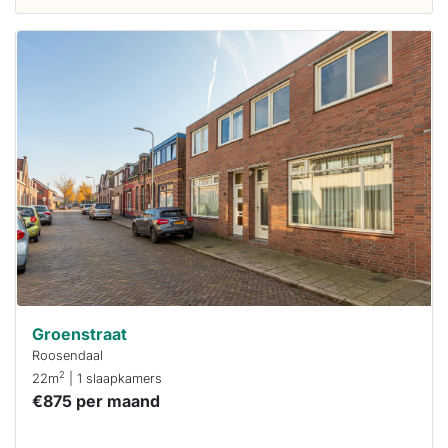
Deze woning
is
waarschijnlijk
al verhuurd
Om kans te
maken moet je
binnen 15
minuten
reageren.
Stekkies helpt
je hierbij!
Groenstraat
Roosendaal
2
22m
| 1 slaapkamers
€875 per maand