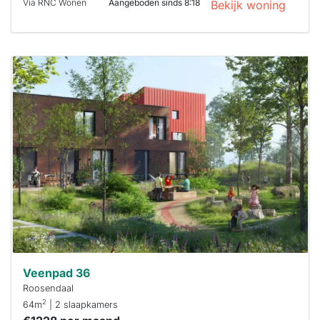
Via RNC Wonen
Aangeboden sinds 8:18
Bekijk woning
Deze woning
is
waarschijnlijk
al verhuurd
Om kans te
maken moet je
binnen 15
minuten
reageren.
Stekkies helpt
je hierbij!
Veenpad 36
Roosendaal
2
64m
| 2 slaapkamers