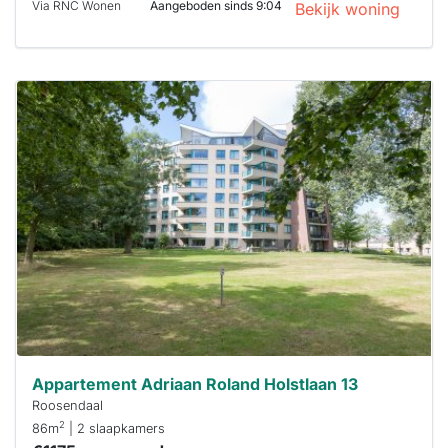
Via RNC Wonen
Aangeboden sinds 9:04
Bekijk woning
Deze woning
is
waarschijnlijk
al verhuurd
Om kans te
maken moet je
binnen 15
minuten
reageren.
Stekkies helpt
je hierbij!
Appartement Adriaan Roland Holstlaan 13
Roosendaal
2
86m
| 2 slaapkamers