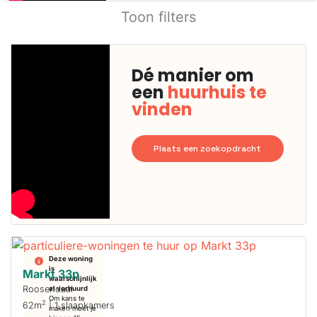
Toon filters
Dé manier om
een
huurhuis te
vinden
Plaats een zoekopdracht
Deze woning
is
Markt 33p
waarschijnlijk
Roosendaal
al verhuurd
Om kans te
2
62m
| 1 slaapkamers
maken moet je