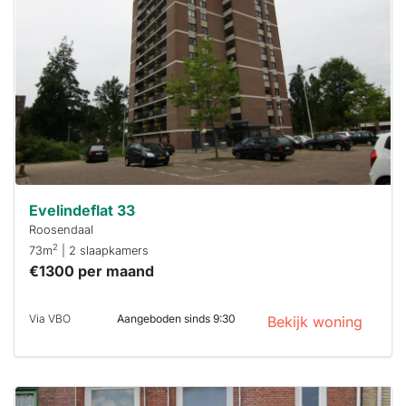
al verhuurd
Om kans te
maken moet je
binnen 15
minuten
reageren.
Stekkies helpt
je hierbij!
Evelindeflat 33
Roosendaal
2
73m
| 2 slaapkamers
€1300 per maand
Via VBO
Aangeboden sinds 9:30
Bekijk woning