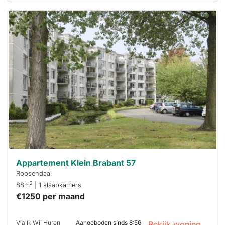
Deze woning
is
waarschijnlijk
al verhuurd
Om kans te
maken moet je
binnen 15
minuten
reageren.
Stekkies helpt
je hierbij!
Appartement Klein Brabant 57
Roosendaal
2
88m
| 1 slaapkamers
€1250 per maand
Via Ik Wil Huren
Aangeboden sinds 8:56
Bekijk woning