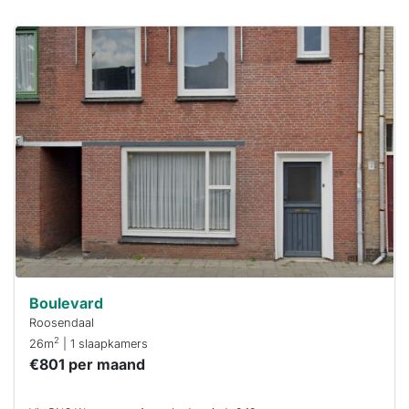
Deze woning
is
waarschijnlijk
al verhuurd
Om kans te
maken moet je
binnen 15
minuten
reageren.
Stekkies helpt
je hierbij!
Boulevard
Roosendaal
2
26m
| 1 slaapkamers
€801 per maand