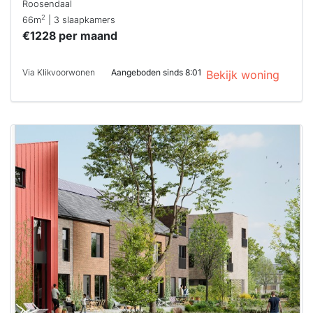
Roosendaal
2
66m
| 3 slaapkamers
€1228 per maand
Via Klikvoorwonen
Aangeboden sinds 8:01
Bekijk woning
Deze woning
is
waarschijnlijk
al verhuurd
Om kans te
maken moet je
binnen 15
minuten
reageren.
Stekkies helpt
je hierbij!