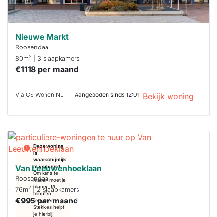
Nieuwe Markt
Roosendaal
2
80m
| 3 slaapkamers
€1118 per maand
Via CS Wonen NL
Aangeboden sinds 12:01
Bekijk woning
Deze woning
is
waarschijnlijk
Van Leeuwenhoeklaan
al verhuurd
Om kans te
Roosendaal
maken moet je
binnen 15
2
76m
| 2 slaapkamers
minuten
€995 per maand
reageren.
Stekkies helpt
je hierbij!