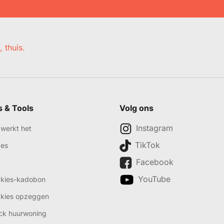
, thuis.
s & Tools
Volg ons
Instagram
werkt het
TikTok
des
Facebook
YouTube
kkies-kadobon
kkies opzeggen
ck huurwoning