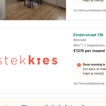
helpt je hierbij!
Via VerhuurmakelaarLim
Einderstraat 17A
Kerkrade
2
89m
| 2 slaapkamers
€1215 per maand
Deze woning is 
Om kans te make
helpt je hierbij!
Via FerhaasMakelaardij