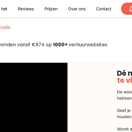
 het
Reviews
Prijzen
Over ons
Contact
rade
gevonden vanaf €974 op
1000+
verhuurwebsites
Dé 
te 
De woni
hebben
Geef je
houden 
Wordt e