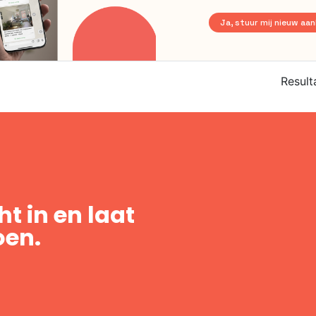
Ja, stuur mij nieuw aa
Result
t in en laat
oen.