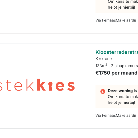
Om kans te make
helpt je hierbij!
Via FerhaasMakelaardij
Kloosterraderstr
Kerkrade
2
133m
| 2 slaapkamer
€1750 per maand
Deze woning is 
Om kans te make
helpt je hierbij!
Via FerhaasMakelaardij