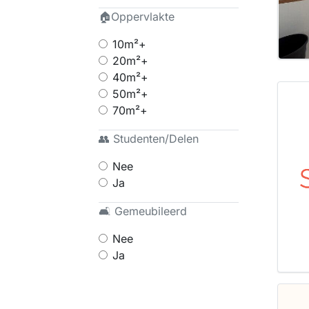
🏠Oppervlakte
10m²+
20m²+
40m²+
50m²+
70m²+
👥 Studenten/Delen
Nee
Ja
🛋 Gemeubileerd
Nee
Ja