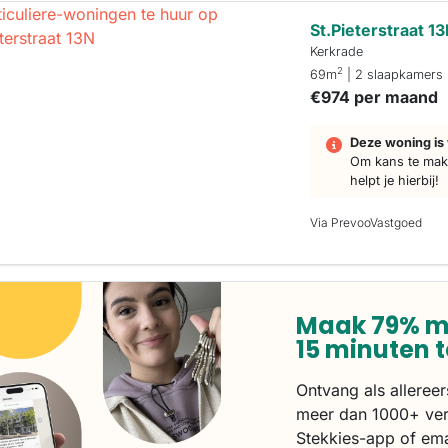
St.Pieterstraat 1
Kerkrade
2
69m
| 2 slaapkamers
€974 per maand
Deze woning is 
Om kans te make
helpt je hierbij!
Via PrevooVastgoed
Maak 79% m
15 minuten 
Ontvang als alleree
meer dan 1000+ ver
Stekkies-app of ema