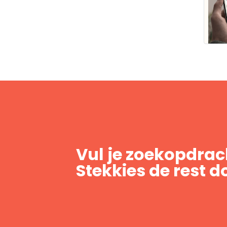
Vul je zoekopdrach
Stekkies de rest d