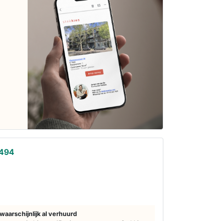
 494
s
d
waarschijnlijk al verhuurd