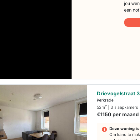
jou wen
een not
Drievogelstraat 
Kerkrade
2
52m
| 3 slaapkamers
€1150 per maand
Deze woning is 
Om kans te make