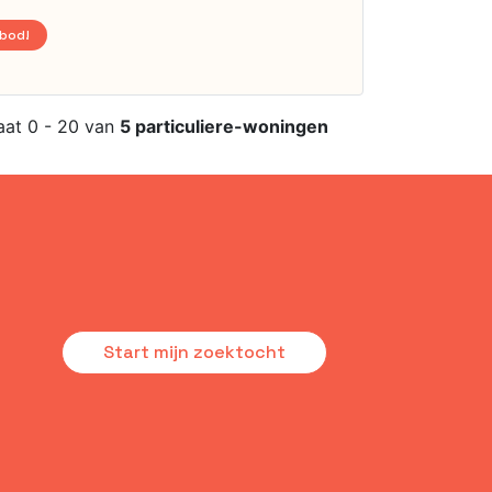
nbod!
aat 0 - 20 van
5 particuliere-woningen
Start mijn zoektocht