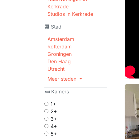
Kerkrade
Studios in Kerkrade
🏢 Stad
Amsterdam
Rotterdam
Groningen
Den Haag
Utrecht
Meer steden
🛏 Kamers
1+
2+
3+
4+
5+