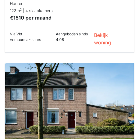
Houten
2
123m
| 4 slaapkamers
€1510 per maand
Via Vbt
Aangeboden sinds
Bekijk
verhuurmakelaars
4:08
woning
Deze woning
is
waarschijnlijk
al verhuurd
Om kans te
maken moet je
binnen 15
minuten
reageren.
Stekkies helpt
je hierbij!