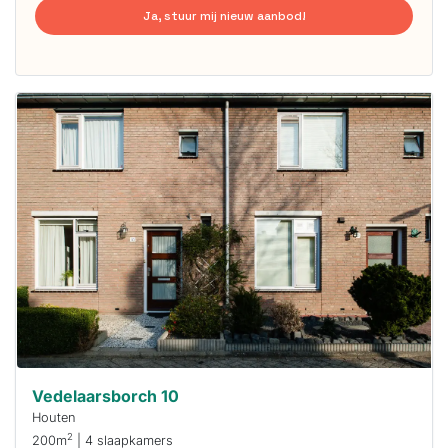
Ja, stuur mij nieuw aanbod!
Deze woning
is
waarschijnlijk
al verhuurd
Om kans te
maken moet je
binnen 15
minuten
reageren.
Stekkies helpt
je hierbij!
Vedelaarsborch 10
Houten
2
200m
| 4 slaapkamers