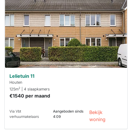
waarschijnlijk
al verhuurd
Om kans te
maken moet je
binnen 15
minuten
reageren.
Stekkies helpt
je hierbij!
Lelietuin 11
Houten
2
125m
| 4 slaapkamers
€1540 per maand
Via Vbt
Aangeboden sinds
Bekijk
verhuurmakelaars
4:09
woning