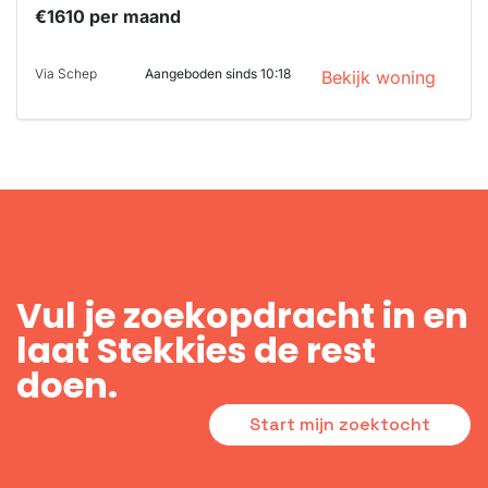
€1610 per maand
Via Schep
Aangeboden sinds 10:18
Bekijk woning
Vul je zoekopdracht in en
laat Stekkies de rest
doen.
Start mijn zoektocht