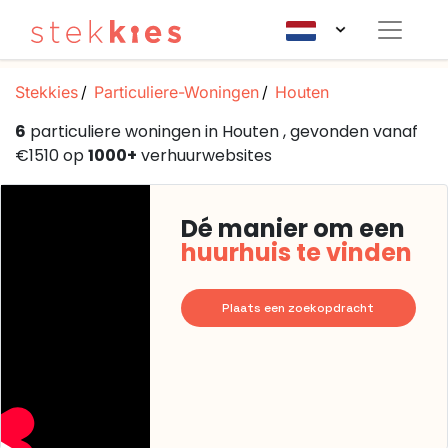
Stekkies
Particuliere-Woningen
Houten
6
particuliere woningen in Houten , gevonden vanaf
€1510 op
1000+
verhuurwebsites
Dé manier om een
huurhuis te vinden
Plaats een zoekopdracht