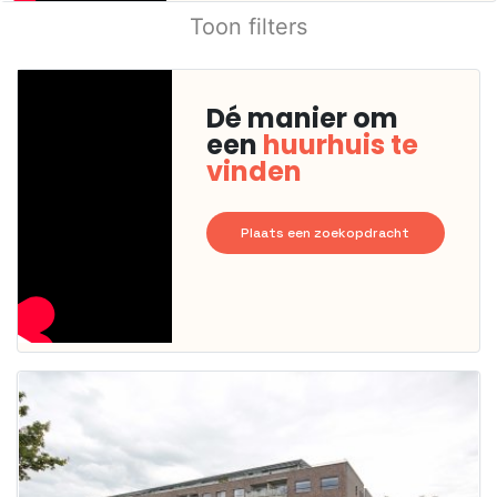
Toon filters
Dé manier om
een
huurhuis te
vinden
Plaats een zoekopdracht
Deze woning
is
waarschijnlijk
al verhuurd
Om kans te
maken moet je