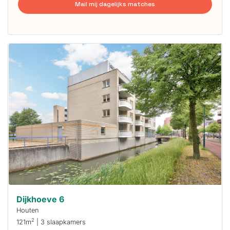
Mail mij dagelijks matches
Deze woning
is
waarschijnlijk
al verhuurd
Om kans te
maken moet je
binnen 15
minuten
reageren.
Stekkies helpt
je hierbij!
Dijkhoeve 6
Houten
2
121m
| 3 slaapkamers