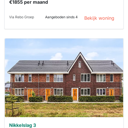
€1855 per maand
Via Rebo Groep
Aangeboden sinds 4
Bekijk woning
Deze woning
is
waarschijnlijk
al verhuurd
Om kans te
maken moet je
binnen 15
minuten
reageren.
Stekkies helpt
je hierbij!
Nikkelslag 3