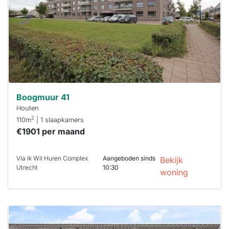
binnen 15
minuten
reageren.
Stekkies helpt
je hierbij!
Boogmuur 41
Houten
2
110m
| 1 slaapkamers
€1901 per maand
Via Ik Wil Huren Complex
Aangeboden sinds
Bekijk
Utrecht
10:30
woning
Deze woning
is