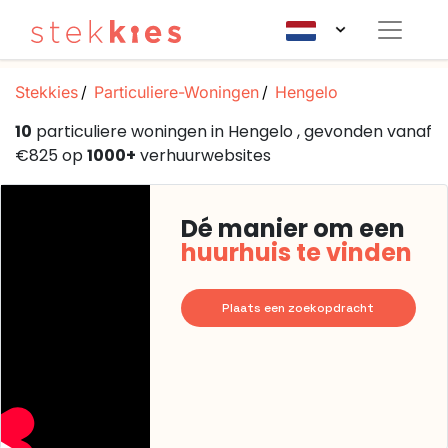
Stekkies
Particuliere-Woningen
Hengelo
10
particuliere woningen in Hengelo , gevonden vanaf
€825 op
1000+
verhuurwebsites
Dé manier om een
huurhuis te vinden
Plaats een zoekopdracht