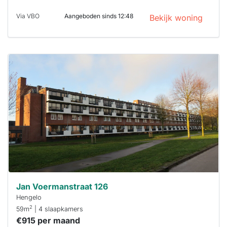
Via VBO
Aangeboden sinds 12:48
Bekijk woning
Deze woning
is
waarschijnlijk
al verhuurd
Om kans te
maken moet je
binnen 15
minuten
reageren.
Stekkies helpt
je hierbij!
Jan Voermanstraat 126
Hengelo
2
59m
| 4 slaapkamers
€915 per maand