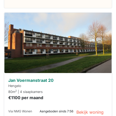
Deze woning
is
waarschijnlijk
al verhuurd
Om kans te
maken moet je
binnen 15
minuten
reageren.
Stekkies helpt
je hierbij!
Jan Voermanstraat 20
Hengelo
2
80m
| 4 slaapkamers
€1100 per maand
Via NMG Wonen
Aangeboden sinds 7:56
Bekijk woning