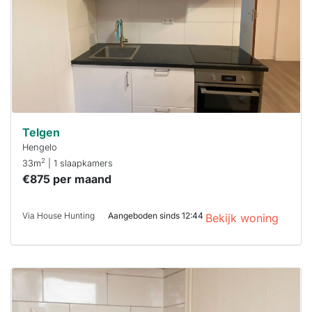
binnen 15
minuten
reageren.
Stekkies helpt
je hierbij!
Telgen
Hengelo
2
33m
| 1 slaapkamers
€875 per maand
Via House Hunting
Aangeboden sinds 12:44
Bekijk woning
Deze woning
is
waarschijnlijk