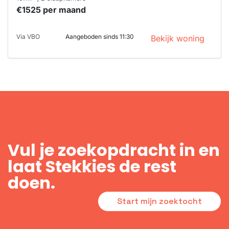
€1525 per maand
Via VBO
Aangeboden sinds 11:30
Bekijk woning
Vul je zoekopdracht in en
laat Stekkies de rest
doen.
Start mijn zoektocht