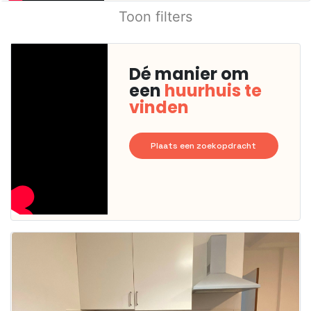
Toon filters
Dé manier om
een
huurhuis te
vinden
Plaats een zoekopdracht
Deze woning
is
waarschijnlijk
al verhuurd
Om kans te
maken moet je