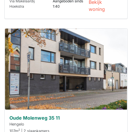
Via Makelaardij
Aangeboden sinds
Bekijk
Hoekstra
1:40
woning
Deze woning
is
waarschijnlijk
al verhuurd
Om kans te
maken moet je
binnen 15
minuten
reageren.
Stekkies helpt
je hierbij!
Oude Molenweg 35 11
Hengelo
2
107m
| 2 slaapkamers