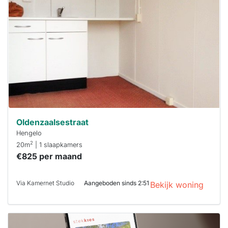
al verhuurd
Om kans te
maken moet je
binnen 15
minuten
reageren.
Stekkies helpt
je hierbij!
Oldenzaalsestraat
Hengelo
2
20m
| 1 slaapkamers
€825 per maand
Via Kamernet Studio
Aangeboden sinds 2:51
Bekijk woning