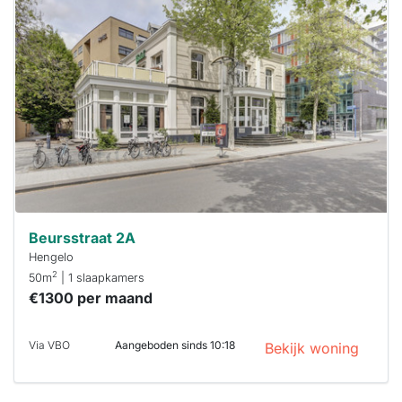
is
waarschijnlijk
al verhuurd
Om kans te
maken moet je
binnen 15
minuten
reageren.
Stekkies helpt
je hierbij!
Beursstraat 2A
Hengelo
2
50m
| 1 slaapkamers
€1300 per maand
Via VBO
Aangeboden sinds 10:18
Bekijk woning