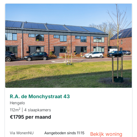
Deze woning
is
waarschijnlijk
al verhuurd
Om kans te
maken moet je
binnen 15
minuten
reageren.
Stekkies helpt
je hierbij!
R.A. de Monchystraat 43
Hengelo
2
112m
| 4 slaapkamers
€1795 per maand
Via WonenNU
Aangeboden sinds 11:15
Bekijk woning