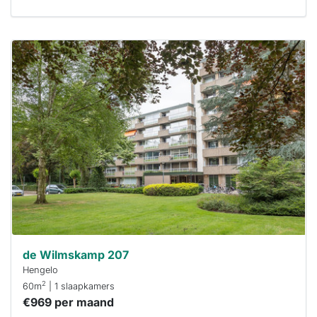
Deze woning
is
waarschijnlijk
al verhuurd
Om kans te
maken moet je
binnen 15
minuten
reageren.
Stekkies helpt
je hierbij!
de Wilmskamp 207
Hengelo
2
60m
| 1 slaapkamers
€969 per maand