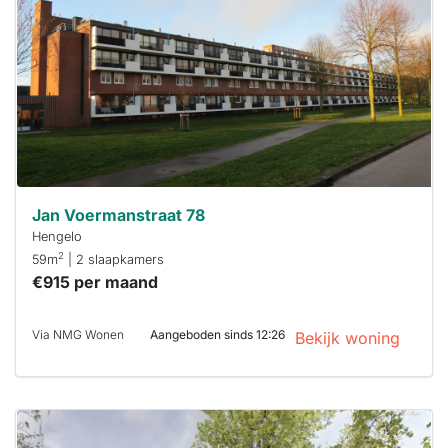
waarschijnlijk
al verhuurd
Om kans te
maken moet je
binnen 15
minuten
reageren.
Stekkies helpt
je hierbij!
Jan Voermanstraat 78
Hengelo
2
59m
| 2 slaapkamers
€915 per maand
Via NMG Wonen
Aangeboden sinds 12:26
Bekijk woning
Deze woning