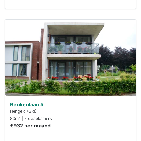
Deze woning
is
waarschijnlijk
al verhuurd
Om kans te
maken moet je
binnen 15
minuten
reageren.
Stekkies helpt
je hierbij!
Beukenlaan 5
Hengelo (Gld)
2
83m
| 2 slaapkamers
€932 per maand