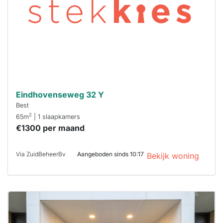
binnen 15
minuten
reageren.
Stekkies helpt
je hierbij!
Eindhovenseweg 32 Y
Best
2
65m
| 1 slaapkamers
€1300 per maand
Via ZuidBeheerBv
Aangeboden sinds 10:17
Bekijk woning
Deze woning
is
waarschijnlijk