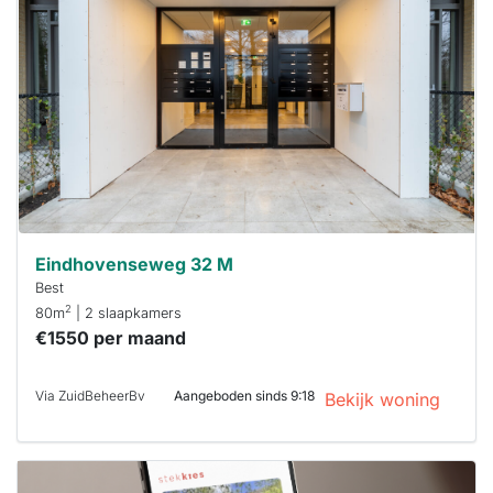
al verhuurd
Om kans te
maken moet je
binnen 15
minuten
reageren.
Stekkies helpt
je hierbij!
Eindhovenseweg 32 M
Best
2
80m
| 2 slaapkamers
€1550 per maand
Via ZuidBeheerBv
Aangeboden sinds 9:18
Bekijk woning