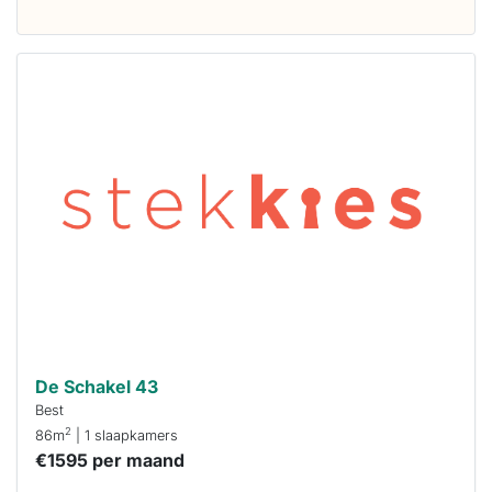
Deze woning
is
waarschijnlijk
al verhuurd
Om kans te
maken moet je
binnen 15
minuten
reageren.
Stekkies helpt
je hierbij!
De Schakel 43
Best
2
86m
| 1 slaapkamers
€1595 per maand