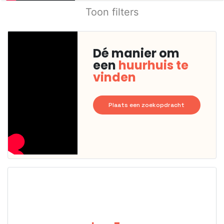
Toon filters
Dé manier om
een
huurhuis te
vinden
Plaats een zoekopdracht
Deze woning
is
waarschijnlijk
al verhuurd
Om kans te
maken moet je