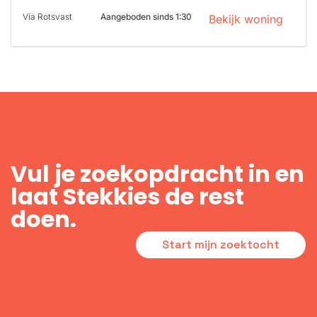
Via Rotsvast
Aangeboden sinds 1:30
Bekijk woning
Vul je zoekopdracht in en
laat Stekkies de rest
doen.
Start mijn zoektocht