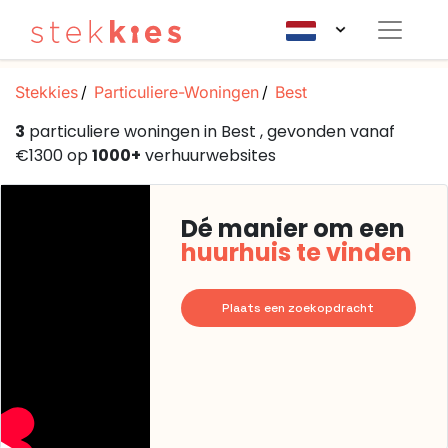
Stekkies
Particuliere-Woningen
Best
3
particuliere woningen in Best , gevonden vanaf
€1300 op
1000+
verhuurwebsites
Dé manier om een
huurhuis te vinden
Plaats een zoekopdracht