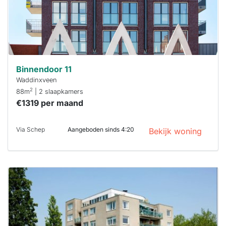
je hierbij!
Binnendoor 11
Waddinxveen
2
88m
| 2 slaapkamers
€1319 per maand
Via Schep
Aangeboden sinds 4:20
Bekijk woning
Deze woning
is
waarschijnlijk
al verhuurd
Om kans te
maken moet je
binnen 15