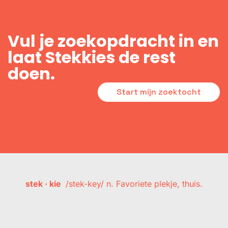
Vul je zoekopdracht in en
laat Stekkies de rest
doen.
Start mijn zoektocht
stek · kie
/stek-key/ n. Favoriete plekje, thuis.