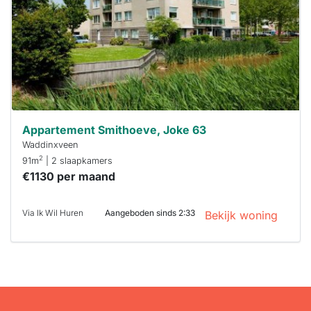
minuten
reageren.
Stekkies helpt
je hierbij!
Appartement Smithoeve, Joke 63
Waddinxveen
2
91m
| 2 slaapkamers
€1130 per maand
Via Ik Wil Huren
Aangeboden sinds 2:33
Bekijk woning