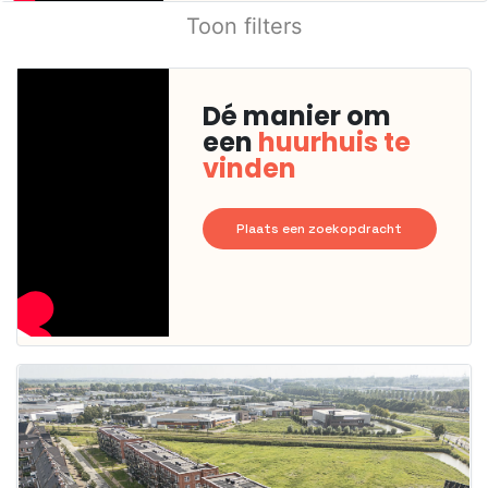
Toon filters
Dé manier om
een
huurhuis te
vinden
Plaats een zoekopdracht
Deze woning
is
waarschijnlijk
al verhuurd
Om kans te
maken moet je