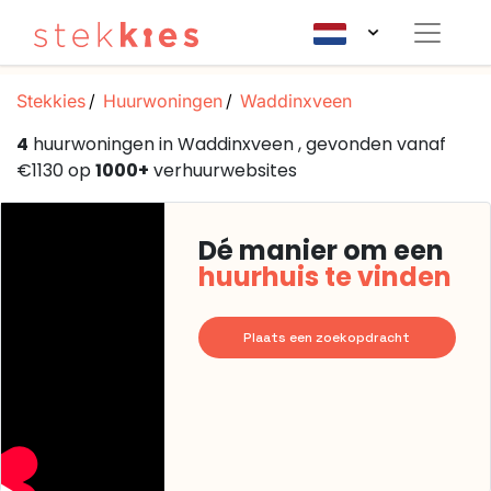
Stekkies
Huurwoningen
Waddinxveen
4
huurwoningen in Waddinxveen , gevonden vanaf
€1130 op
1000+
verhuurwebsites
Dé manier om een
huurhuis te vinden
Plaats een zoekopdracht