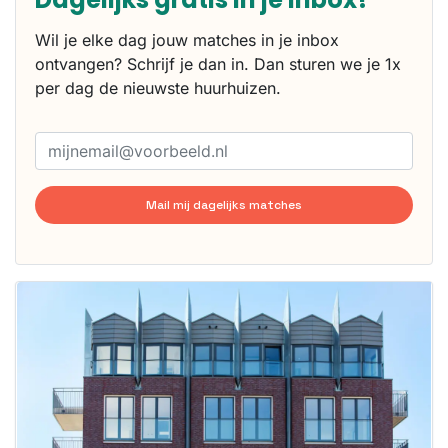
Wil je elke dag jouw matches in je inbox
ontvangen? Schrijf je dan in. Dan sturen we je 1x
per dag de nieuwste huurhuizen.
Mail mij dagelijks matches
Deze woning
is
waarschijnlijk
al verhuurd
Om kans te
maken moet je
binnen 15
minuten
reageren.
Stekkies helpt