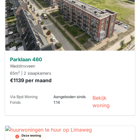
binnen 15
minuten
reageren.
Stekkies helpt
je hierbij!
Parklaan 460
Waddinxveen
2
65m
| 2 slaapkamers
€1139 per maand
Via Bpd Woning
Aangeboden sinds
Bekijk
Fonds
1:14
woning
Deze woning
is