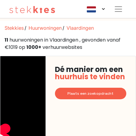
Stekkies
Huurwoningen
Vlaardingen
11
huurwoningen in Vlaardingen , gevonden vanaf
€1019 op
1000+
verhuurwebsites
Dé manier om een
huurhuis te vinden
Plaats een zoekopdracht