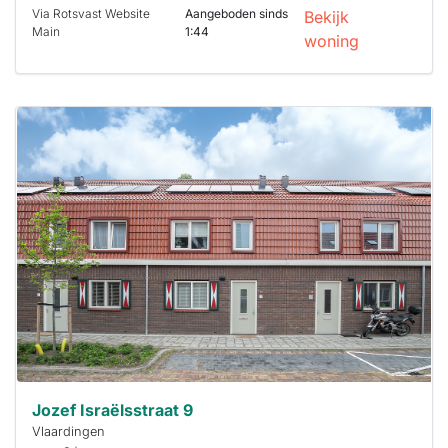
Via Rotsvast Website
Aangeboden sinds
Bekijk
Main
1:44
woning
Deze woning
is
waarschijnlijk
al verhuurd
Om kans te
maken moet je
binnen 15
minuten
reageren.
Stekkies helpt
je hierbij!
Jozef Israëlsstraat 9
Vlaardingen