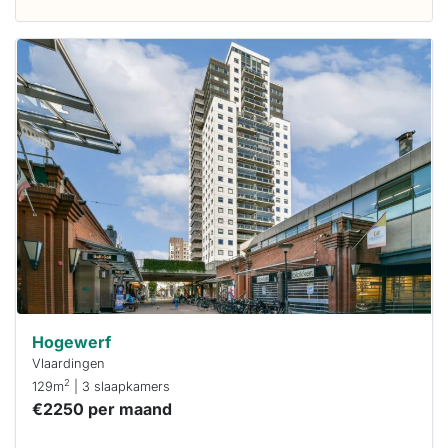
Deze woning
is
waarschijnlijk
al verhuurd
Om kans te
maken moet je
binnen 15
minuten
reageren.
Stekkies helpt
je hierbij!
Hogewerf
Vlaardingen
2
129m
| 3 slaapkamers
€2250 per maand