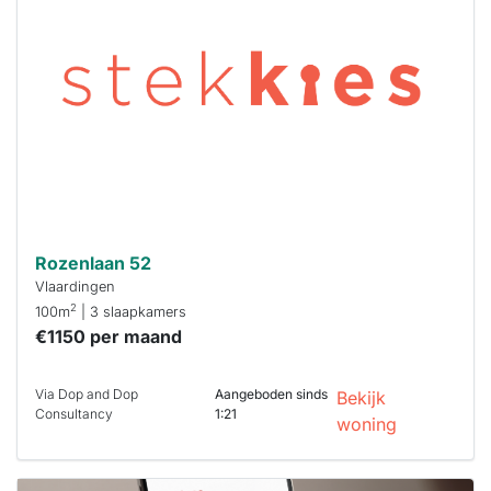
al verhuurd
Om kans te
maken moet je
binnen 15
minuten
reageren.
Stekkies helpt
je hierbij!
Rozenlaan 52
Vlaardingen
2
100m
| 3 slaapkamers
€1150 per maand
Via Dop and Dop
Aangeboden sinds
Bekijk
Consultancy
1:21
woning