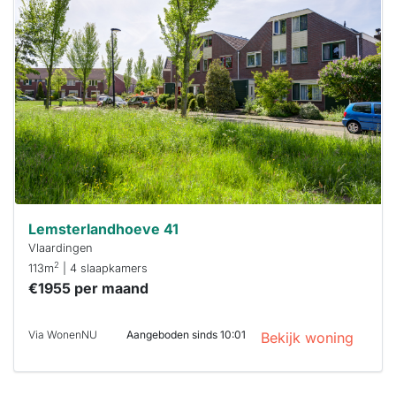
is
waarschijnlijk
al verhuurd
Om kans te
maken moet je
binnen 15
minuten
reageren.
Stekkies helpt
je hierbij!
Lemsterlandhoeve 41
Vlaardingen
2
113m
| 4 slaapkamers
€1955 per maand
Via WonenNU
Aangeboden sinds 10:01
Bekijk woning