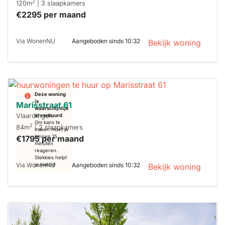
2
120m
| 3 slaapkamers
€2295 per maand
Via WonenNU
Aangeboden sinds 10:32
Bekijk woning
Deze woning
is
Marisstraat 61
waarschijnlijk
Vlaardingen
al verhuurd
Om kans te
2
84m
| 2 slaapkamers
maken moet je
€1795 per maand
binnen 15
minuten
reageren.
Stekkies helpt
Via WonenNU
Aangeboden sinds 10:32
je hierbij!
Bekijk woning
Deze woning