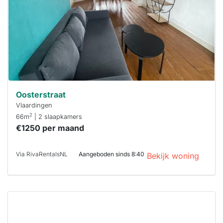
binnen 15
minuten
reageren.
Stekkies helpt
je hierbij!
Oosterstraat
Vlaardingen
2
66m
| 2 slaapkamers
€1250 per maand
Via RivaRentalsNL
Aangeboden sinds 8:40
Bekijk woning
Deze woning
is
waarschijnlijk