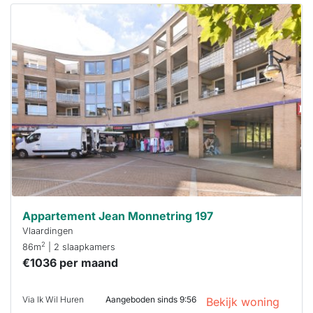
Deze woning
is
waarschijnlijk
al verhuurd
Om kans te
maken moet je
binnen 15
minuten
reageren.
Stekkies helpt
je hierbij!
Appartement Jean Monnetring 197
Vlaardingen
2
86m
| 2 slaapkamers
€1036 per maand
Via Ik Wil Huren
Aangeboden sinds 9:56
Bekijk woning