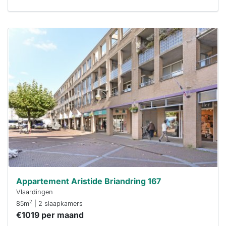
Deze woning
is
waarschijnlijk
al verhuurd
Om kans te
maken moet je
binnen 15
minuten
reageren.
Stekkies helpt
je hierbij!
Appartement Aristide Briandring 167
Vlaardingen
2
85m
| 2 slaapkamers
€1019 per maand