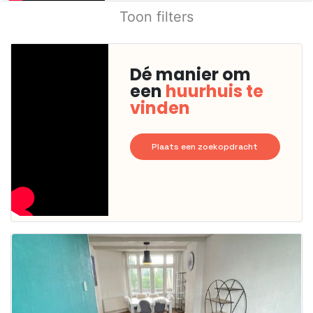
Toon filters
Dé manier om
een
huurhuis te
vinden
Plaats een zoekopdracht
Deze woning
is
waarschijnlijk
al verhuurd
Om kans te
maken moet je