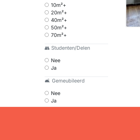
10m²+
20m²+
40m²+
50m²+
70m²+
👥 Studenten/Delen
Nee
Ja
🛋 Gemeubileerd
Nee
Ja