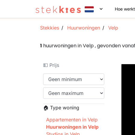
Hoe werkt
Stekkies
Huurwoningen
Velp
1
huurwoningen in Velp , gevonden vana
💵 Prijs
🏠 Type woning
Appartementen in Velp
Huurwoningen in Velp
Studios in Velp