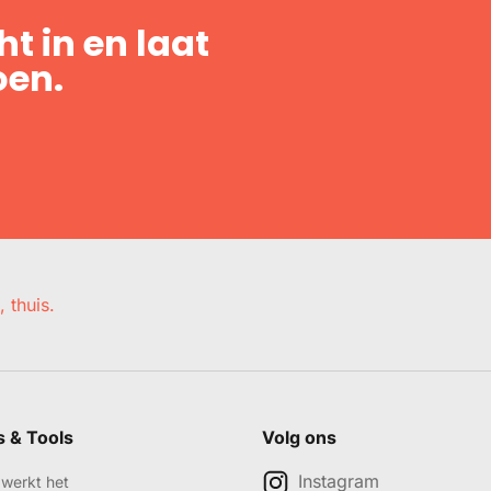
t in en laat
oen.
, thuis.
s & Tools
Volg ons
Instagram
werkt het