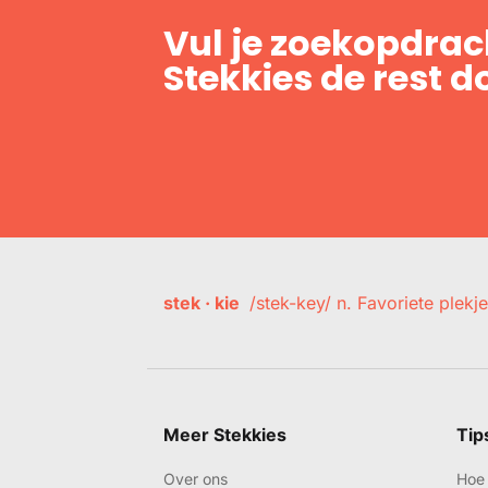
Vul je zoekopdrach
Stekkies de rest d
stek · kie
/stek-key/ n. Favoriete plekje
Meer Stekkies
Tip
Over ons
Hoe 