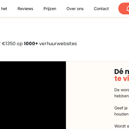
 het
Reviews
Prijzen
Over ons
Contact
f €1350 op
1000+
verhuurwebsites
Dé 
te 
De woni
hebben
Geef je
houden 
Wordt e