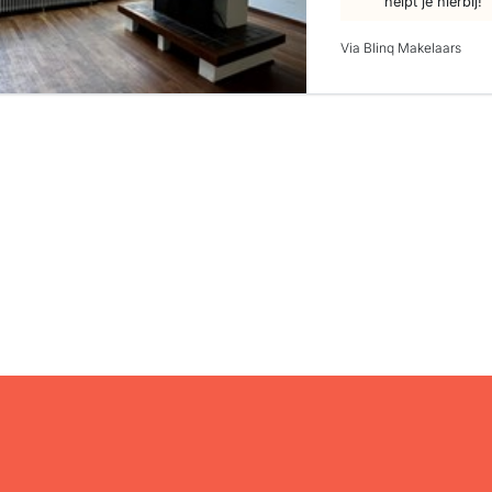
helpt je hierbij!
Via Blinq Makelaars