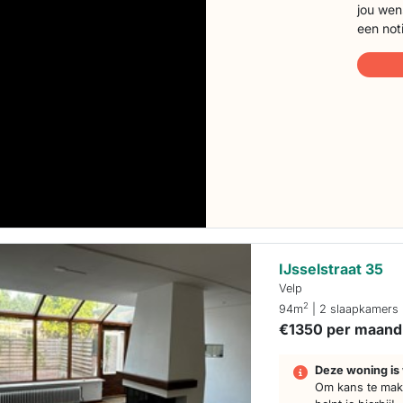
jou wen
een not
IJsselstraat 35
Velp
2
94m
| 2 slaapkamers
€1350 per maand
Deze woning is 
Om kans te make