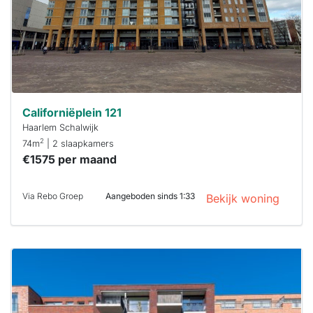
reageren.
Stekkies helpt
je hierbij!
Californiëplein 121
Haarlem Schalwijk
2
74m
| 2 slaapkamers
€1575 per maand
Via Rebo Groep
Aangeboden sinds 1:33
Bekijk woning
Deze woning
is
waarschijnlijk
al verhuurd
Om kans te