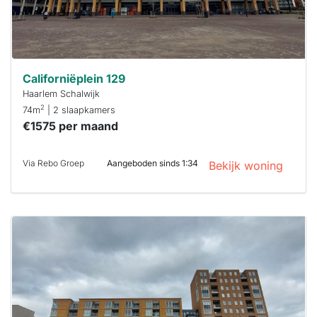
Californiëplein 129
Haarlem Schalwijk
2
74m
| 2 slaapkamers
€1575 per maand
Via Rebo Groep
Aangeboden sinds 1:34
Bekijk woning
Deze woning
is
waarschijnlijk
al verhuurd
Om kans te
maken moet je
binnen 15
minuten