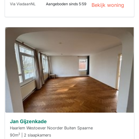
Via ViadaanNL
Aangeboden sinds 5:59
Bekijk woning
Deze woning
is
waarschijnlijk
al verhuurd
Om kans te
maken moet je
binnen 15
minuten
reageren.
Stekkies helpt
je hierbij!
Jan Gijzenkade
Haarlem Westoever Noorder Buiten Spaarne
2
90m
| 2 slaapkamers