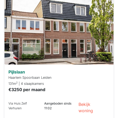
Deze woning
is
waarschijnlijk
al verhuurd
Om kans te
maken moet je
binnen 15
minuten
reageren.
Stekkies helpt
je hierbij!
Pijlslaan
Haarlem Spoorbaan Leiden
2
131m
| 4 slaapkamers
€3250 per maand
Via Huis Zelf
Aangeboden sinds
Bekijk
Verhuren
11:02
woning