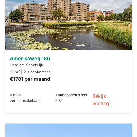
binnen 15
minuten
reageren.
Stekkies helpt
je hierbij!
Amerikaweg 186
Haarlem Schalwijk
2
88m
| 2 slaapkamers
€1781 per maand
Via Vbt
Aangeboden sinds
Bekijk
verhuurmakelaars
6:32
woning
Deze woning