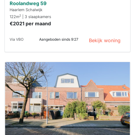
Roolandweg 59
Haarlem Schalwijk
2
122m
| 3 slaapkamers
€2021 per maand
Via VBO
Aangeboden sinds 9:27
Bekijk woning
Deze woning
is
waarschijnlijk
al verhuurd
Om kans te
maken moet je
binnen 15
minuten
reageren.
Stekkies helpt
je hierbij!