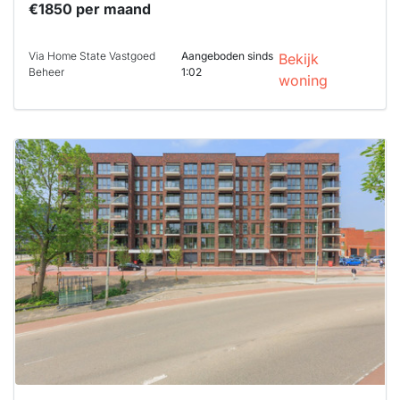
€1850 per maand
Via Home State Vastgoed
Aangeboden sinds
Bekijk
Beheer
1:02
woning
Deze woning
is
waarschijnlijk
al verhuurd
Om kans te
maken moet je
binnen 15
minuten
reageren.
Stekkies helpt
je hierbij!