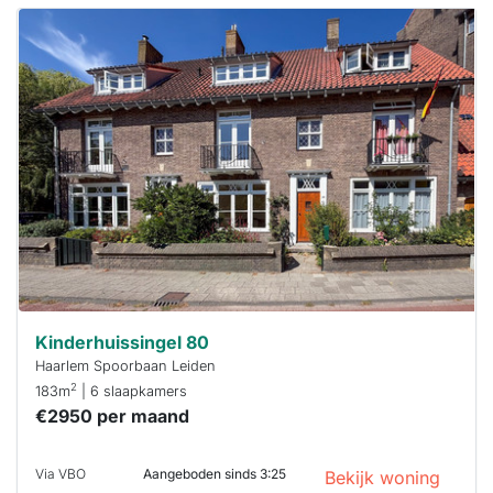
Deze woning
is
waarschijnlijk
al verhuurd
Om kans te
maken moet je
binnen 15
minuten
reageren.
Stekkies helpt
je hierbij!
Kinderhuissingel 80
Haarlem Spoorbaan Leiden
2
183m
| 6 slaapkamers
€2950 per maand
Via VBO
Aangeboden sinds 3:25
Bekijk woning