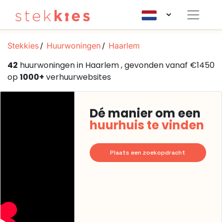
Stekkies
Huurwoningen
Haarlem
42
huurwoningen in Haarlem , gevonden vanaf €1450
op
1000+
verhuurwebsites
Dé manier om een
huurhuis te vinden
Plaats een zoekopdracht