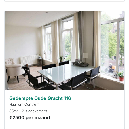
Deze woning
is
waarschijnlijk
al verhuurd
Om kans te
maken moet je
binnen 15
minuten
reageren.
Stekkies helpt
je hierbij!
Gedempte Oude Gracht 116
Haarlem Centrum
2
85m
| 2 slaapkamers
€2500 per maand