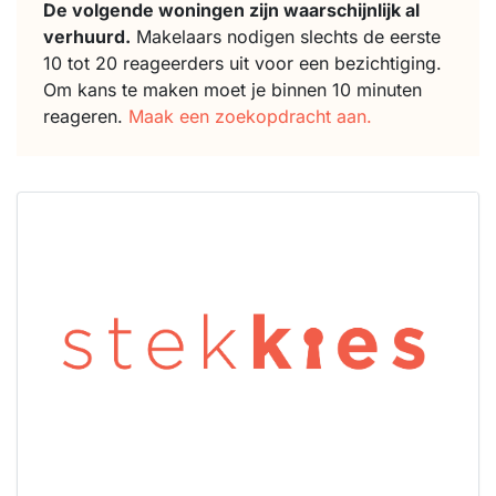
De volgende woningen zijn waarschijnlijk al
verhuurd.
Makelaars nodigen slechts de eerste
10 tot 20 reageerders uit voor een bezichtiging.
Om kans te maken moet je binnen 10 minuten
reageren.
Maak een zoekopdracht aan.
Deze woning
is
waarschijnlijk
al verhuurd
Om kans te
maken moet je
binnen 15
minuten
reageren.
Stekkies helpt
je hierbij!