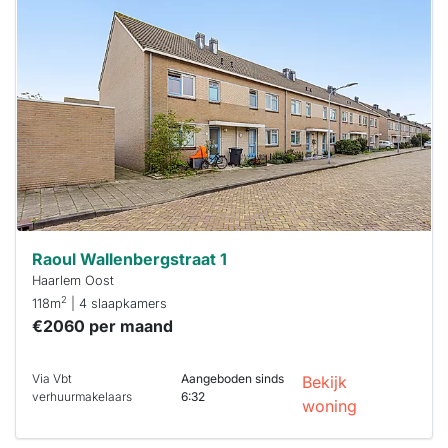
is
waarschijnlijk
al verhuurd
Om kans te
maken moet je
binnen 15
minuten
reageren.
Stekkies helpt
je hierbij!
Raoul Wallenbergstraat 1
Haarlem Oost
2
118m
| 4 slaapkamers
€2060 per maand
Via Vbt
Aangeboden sinds
Bekijk
verhuurmakelaars
6:32
woning