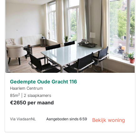
is
waarschijnlijk
al verhuurd
Om kans te
maken moet je
binnen 15
minuten
reageren.
Stekkies helpt
je hierbij!
Gedempte Oude Gracht 116
Haarlem Centrum
2
85m
| 2 slaapkamers
€2650 per maand
Via ViadaanNL
Aangeboden sinds 6:59
Bekijk woning