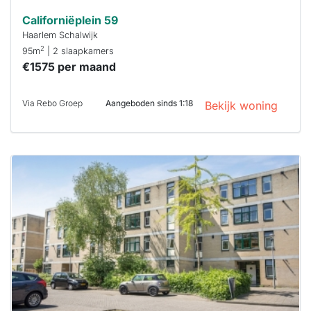
Californiëplein 59
Haarlem Schalwijk
2
95m
| 2 slaapkamers
€1575 per maand
Via Rebo Groep
Aangeboden sinds 1:18
Bekijk woning
Deze woning
is
waarschijnlijk
al verhuurd
Om kans te
maken moet je
binnen 15
minuten
reageren.
Stekkies helpt
je hierbij!