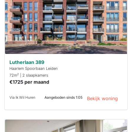
maken moet je
binnen 15
minuten
reageren.
Stekkies helpt
je hierbij!
Lutherlaan 389
Haarlem Spoorbaan Leiden
2
72m
| 2 slaapkamers
€1725 per maand
Via Ik Wil Huren
Aangeboden sinds 1:05
Bekijk woning
Deze woning