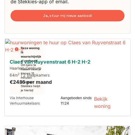
de Stekkies-app of email.
Ja, stuur mij nieuw aanbod!
Deze woning
is
waarschijnlijk
Claes van Ruyvenstraat 6 H-2 H-2
al verhuurd
Om kans te
Haarlem Centrum
maken moet je
binnen 15
2
64m
| 2 slaapkamers
minuten
€2485 per maand
reageren.
Stekkies helpt
je hierbij!
Via Interhouse
Aangeboden sinds
Bekijk
Verhuurmakelaars
11:24
woning