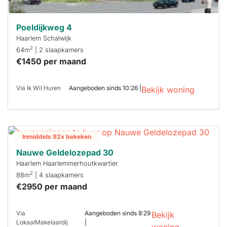
Poeldijkweg 4
Haarlem Schalwijk
2
64m
| 2 slaapkamers
€1450 per maand
Via Ik Wil Huren
Aangeboden sinds 10:26 |
Bekijk woning
Inmiddels 92x bekeken
Nauwe Geldelozepad 30
Haarlem Haarlemmerhoutkwartier
2
88m
| 4 slaapkamers
€2950 per maand
Via
Aangeboden sinds 8:29
Bekijk
LokaalMakelaardij
|