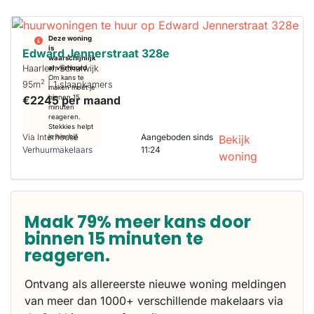
Deze woning
is
Edward Jennerstraat 328e
waarschijnlijk
Haarlem Schalwijk
al verhuurd
Om kans te
2
95m
| 1 slaapkamers
maken moet je
€2245 per maand
binnen 15
minuten
reageren.
Stekkies helpt
Via Interhouse
Aangeboden sinds
je hierbij!
Bekijk
Verhuurmakelaars
11:24
woning
Maak 79% meer kans door
binnen 15 minuten te
reageren.
Ontvang als allereerste nieuwe woning meldingen
van meer dan 1000+ verschillende makelaars via