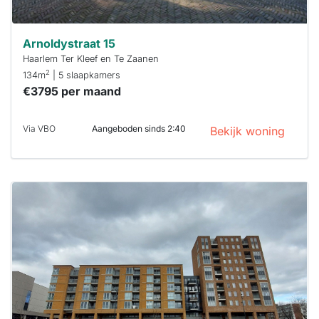
Arnoldystraat 15
Haarlem Ter Kleef en Te Zaanen
2
134m
| 5 slaapkamers
€3795 per maand
Via VBO
Aangeboden sinds 2:40
Bekijk woning
Deze woning
is
waarschijnlijk
al verhuurd
Om kans te
maken moet je
binnen 15
minuten
reageren.
Stekkies helpt
je hierbij!