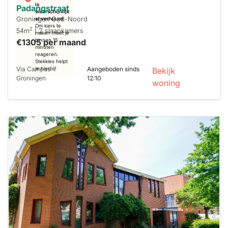
is
Padangstraat
waarschijnlijk
Groningen Oud-Noord
al verhuurd
Om kans te
2
54m
| 2 slaapkamers
maken moet je
€1305 per maand
binnen 15
minuten
reageren.
Stekkies helpt
Via Campus
Aangeboden sinds
je hierbij!
Bekijk
Groningen
12:10
woning
Deze woning
is
waarschijnlijk
al verhuurd
Om kans te
maken moet je
binnen 15
minuten
reageren.
Stekkies helpt
je hierbij!