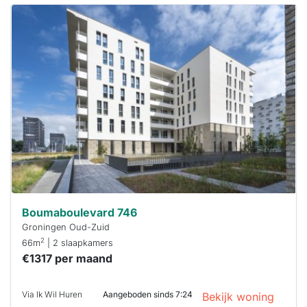
Deze woning
is
waarschijnlijk
al verhuurd
Om kans te
maken moet je
binnen 15
minuten
reageren.
Stekkies helpt
je hierbij!
Boumaboulevard 746
Groningen Oud-Zuid
2
66m
| 2 slaapkamers
€1317 per maand
Via Ik Wil Huren
Aangeboden sinds 7:24
Bekijk woning