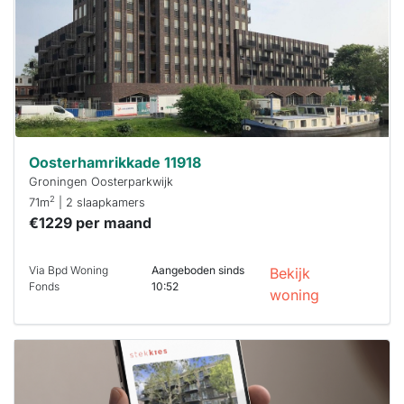
minuten
reageren.
Stekkies helpt
je hierbij!
Oosterhamrikkade 11918
Groningen Oosterparkwijk
2
71m
| 2 slaapkamers
€1229 per maand
Via Bpd Woning
Aangeboden sinds
Bekijk
Fonds
10:52
woning