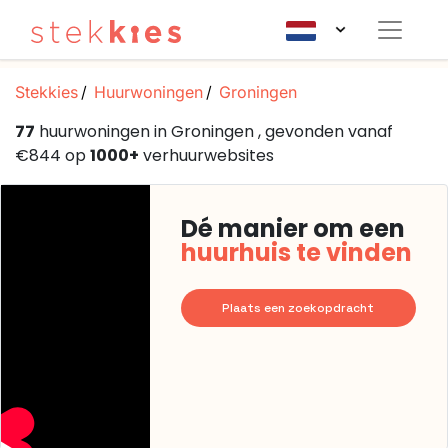
Stekkies
Huurwoningen
Groningen
77
huurwoningen in Groningen , gevonden vanaf
€844 op
1000+
verhuurwebsites
Dé manier om een
huurhuis te vinden
Plaats een zoekopdracht