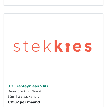
Deze woning
is
waarschijnlijk
al verhuurd
Om kans te
maken moet je
binnen 15
minuten
reageren.
Stekkies helpt
je hierbij!
J.C. Kapteynlaan 24B
Groningen Oud-Noord
2
35m
| 2 slaapkamers
€1267 per maand