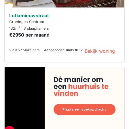
Lutkenieuwstraat
Groningen Centrum
2
132m
| 3 slaapkamers
€2950 per maand
Via K&P Makelaars
Aangeboden sinds 10:12 |
Bekijk woning
Dé manier om
een
huurhuis te
vinden
Plaats een zoekopdracht