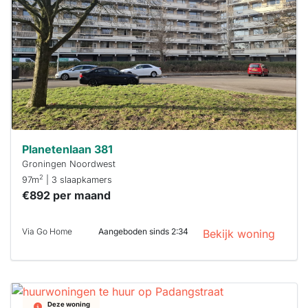
Om kans te
maken moet je
binnen 15
minuten
reageren.
Stekkies helpt
je hierbij!
Planetenlaan 381
Groningen Noordwest
2
97m
| 3 slaapkamers
€892 per maand
Via Go Home
Aangeboden sinds 2:34
Bekijk woning
Deze woning