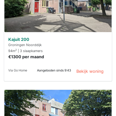
Stekkies helpt
je hierbij!
Kajuit 200
Groningen Noorddijk
2
94m
| 3 slaapkamers
€1300 per maand
Via Go Home
Aangeboden sinds 9:43
Bekijk woning
Deze woning
is
waarschijnlijk
al verhuurd
Om kans te
maken moet je