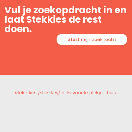
Vul je zoekopdracht in en
laat Stekkies de rest
doen.
Start mijn zoektocht
stek · kie
/stek-key/ n. Favoriete plekje, thuis.