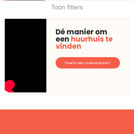
Toon filters
Dé manier om
een
huurhuis te
vinden
Plaats een zoekopdracht