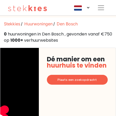
Stekkies
Huurwoningen
Den Bosch
0
huurwoningen in Den Bosch , gevonden vanaf €750
op
1000+
verhuurwebsites
Dé manier om een
huurhuis te vinden
Plaats een zoekopdracht