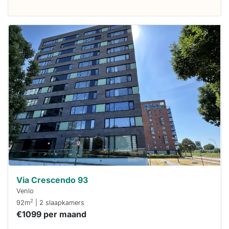
Deze woning
is
waarschijnlijk
al verhuurd
Om kans te
maken moet je
binnen 15
minuten
reageren.
Stekkies helpt
je hierbij!
Via Crescendo 93
Venlo
2
92m
| 2 slaapkamers
€1099 per maand