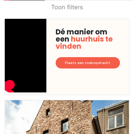
Toon filters
Dé manier om
een
huurhuis te
vinden
Plaats een zoekopdracht
Deze woning
is
waarschijnlijk
al verhuurd
Om kans te
maken moet je