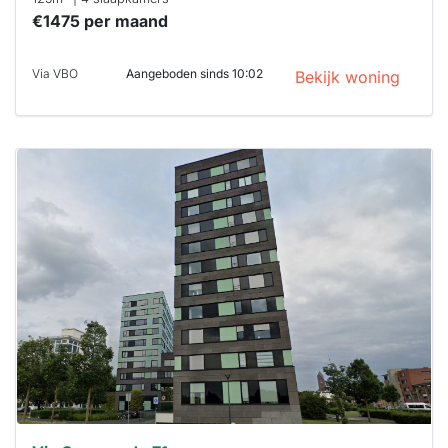
€1475 per maand
Via VBO
Aangeboden sinds 10:02
Bekijk woning
Deze woning
is
waarschijnlijk
al verhuurd
Om kans te
maken moet je
binnen 15
minuten
reageren.
Stekkies helpt
je hierbij!