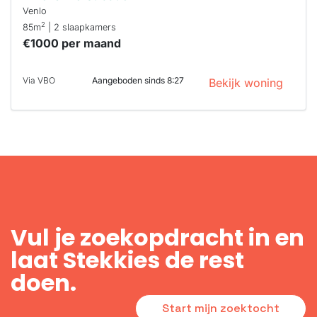
Venlo
2
85m
| 2 slaapkamers
€1000 per maand
Via VBO
Aangeboden sinds 8:27
Bekijk woning
Vul je zoekopdracht in en
laat Stekkies de rest
doen.
Start mijn zoektocht