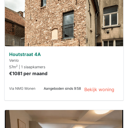
binnen 15
minuten
reageren.
Stekkies helpt
je hierbij!
Houtstraat 4A
Venlo
2
57m
| 1 slaapkamers
€1081 per maand
Via NMG Wonen
Aangeboden sinds 9:58
Bekijk woning
Deze woning
is
waarschijnlijk