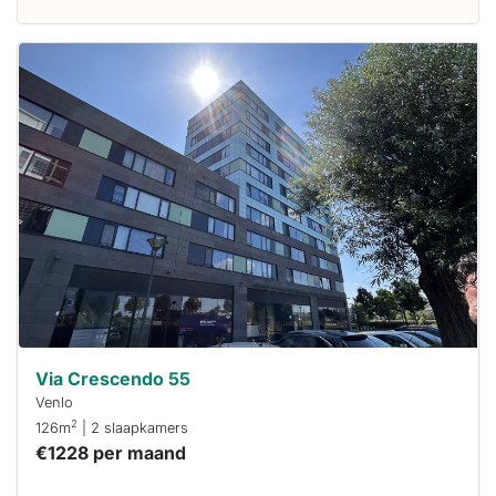
Deze woning
is
waarschijnlijk
al verhuurd
Om kans te
maken moet je
binnen 15
minuten
reageren.
Stekkies helpt
je hierbij!
Via Crescendo 55
Venlo
2
126m
| 2 slaapkamers
€1228 per maand