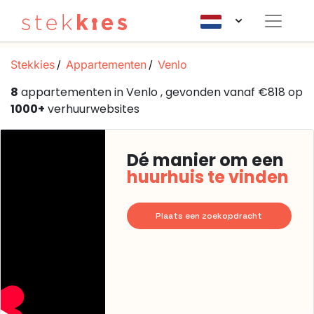
Stekkies
Appartementen
Venlo
8
appartementen in Venlo , gevonden vanaf €818 op
1000+
verhuurwebsites
Dé manier om een
huurhuis te vinden
Plaats een zoekopdracht