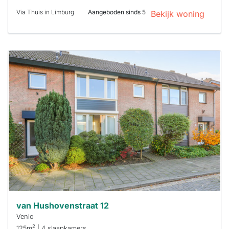
Via Thuis in Limburg
Aangeboden sinds 5
Bekijk woning
Deze woning
is
waarschijnlijk
al verhuurd
Om kans te
maken moet je
binnen 15
minuten
reageren.
Stekkies helpt
je hierbij!
van Hushovenstraat 12
Venlo
2
125m
| 4 slaapkamers