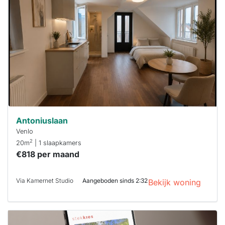
al verhuurd
Om kans te
maken moet je
binnen 15
minuten
reageren.
Stekkies helpt
je hierbij!
Antoniuslaan
Venlo
2
20m
| 1 slaapkamers
€818 per maand
Via Kamernet Studio
Aangeboden sinds 2:32
Bekijk woning