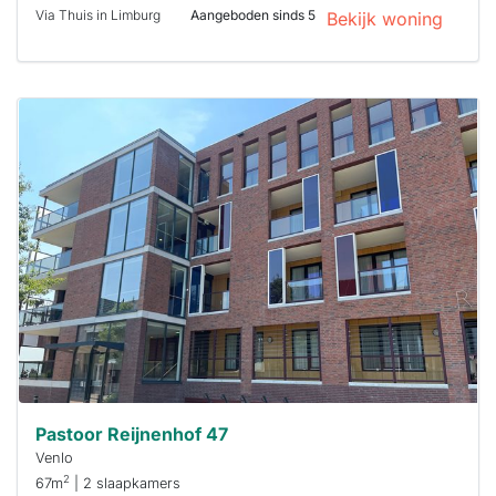
Via Thuis in Limburg
Aangeboden sinds 5
Bekijk woning
Deze woning
is
waarschijnlijk
al verhuurd
Om kans te
maken moet je
binnen 15
minuten
reageren.
Stekkies helpt
je hierbij!
Pastoor Reijnenhof 47
Venlo
2
67m
| 2 slaapkamers