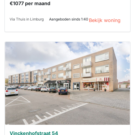
€1077 per maand
Via Thuis in Limburg
Aangeboden sinds 1:40
Bekijk woning
Deze woning
is
waarschijnlijk
al verhuurd
Om kans te
maken moet je
binnen 15
minuten
reageren.
Stekkies helpt
je hierbij!
Vinckenhofstraat 54