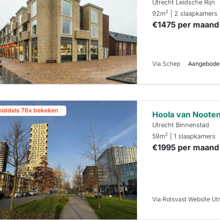
Utrecht Leidsche Rijn
2
92m
| 2 slaapkamers
€1475 per maand
Via Schep
Aangeboden 
middels 76x bekeken
Hoola van Nooten
Utrecht Binnenstad
2
59m
| 1 slaapkamers
€1995 per maand
Via Rotsvast Website Ut