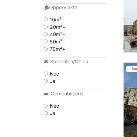
🏠Oppervlakte
10m²+
20m²+
40m²+
50m²+
70m²+
👥 Studenten/Delen
In
Nee
Ja
🛋 Gemeubileerd
Nee
Ja