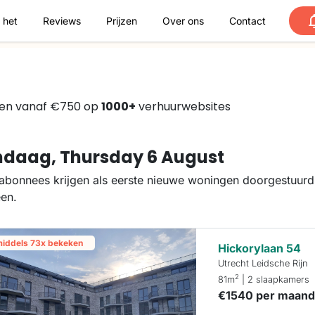
 het
Reviews
Prijzen
Over ons
Contact
den vanaf €750 op
1000+
verhuurwebsites
daag, Thursday 6 August
abonnees krijgen als eerste nieuwe woningen doorgestuurd.
een.
middels 73x bekeken
Hickorylaan 54
Utrecht Leidsche Rijn
2
81m
| 2 slaapkamers
€1540 per maan