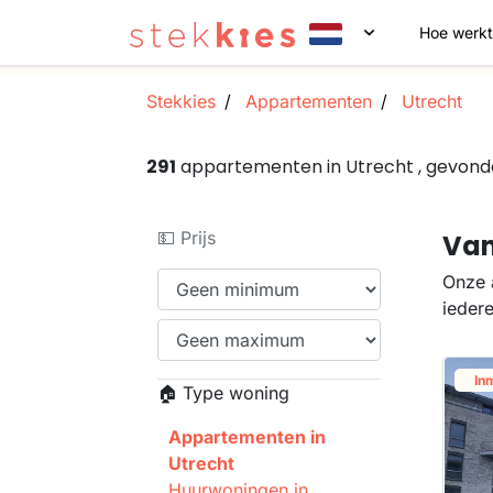
Hoe werkt
Stekkies
Appartementen
Utrecht
291
appartementen in Utrecht , gevon
💵 Prijs
Van
Onze 
ieder
In
🏠 Type woning
Appartementen in
Utrecht
Huurwoningen in