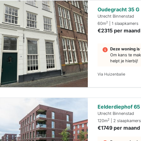
Oudegracht 35 G
Utrecht Binnenstad
2
60m
| 1 slaapkamers
€2315 per maand
Deze woning is 
Om kans te make
helpt je hierbij!
Via Huizenbalie
Eelderdiephof 65
Utrecht Binnenstad
2
120m
| 2 slaapkamer
€1749 per maand