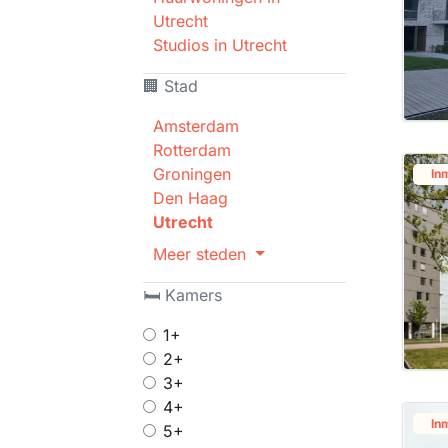
Utrecht
Studios in Utrecht
🏢 Stad
Amsterdam
Rotterdam
Groningen
In
Den Haag
Utrecht
Meer steden
🛏 Kamers
1+
2+
3+
4+
In
5+