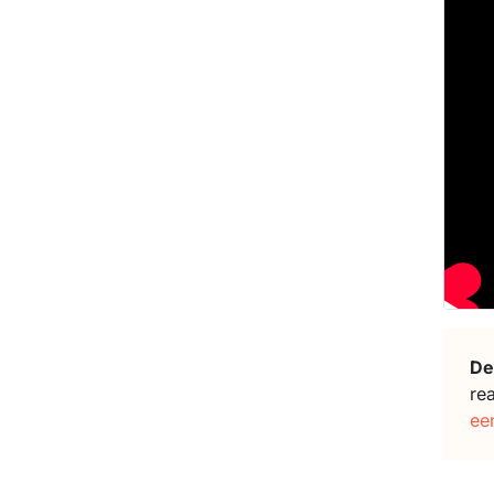
De
re
ee