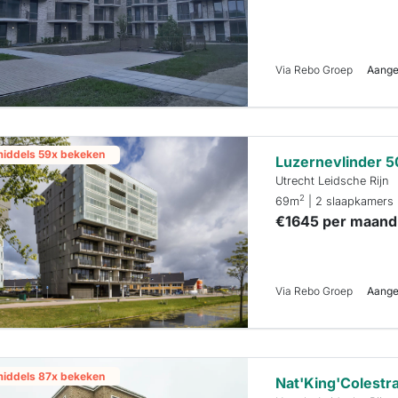
Via Rebo Groep
Aange
middels 59x bekeken
Luzernevlinder 5
Utrecht Leidsche Rijn
2
69m
| 2 slaapkamers
€1645 per maand
Via Rebo Groep
Aange
middels 87x bekeken
Nat'King'Colestr