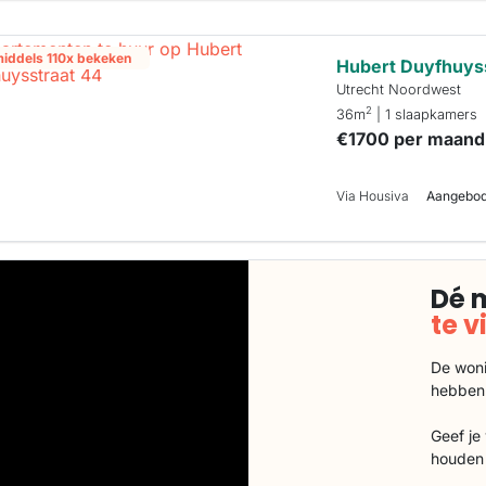
middels 110x bekeken
Hubert Duyfhuys
Utrecht Noordwest
2
36m
| 1 slaapkamers
€1700 per maand
Via Housiva
Aangebode
Dé 
te 
De woni
hebben
Geef je
houden 