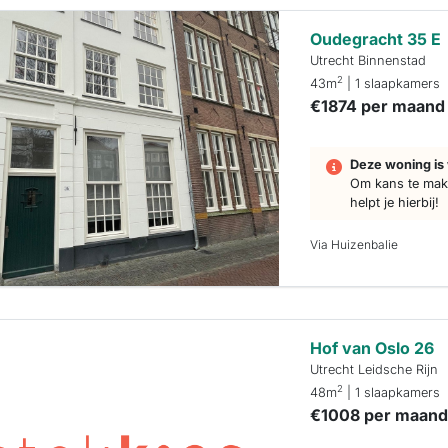
Oudegracht 35 E
Utrecht Binnenstad
2
43m
| 1 slaapkamers
€1874 per maand
Deze woning is 
Om kans te make
helpt je hierbij!
Via Huizenbalie
Hof van Oslo 26
Utrecht Leidsche Rijn
2
48m
| 1 slaapkamers
€1008 per maan