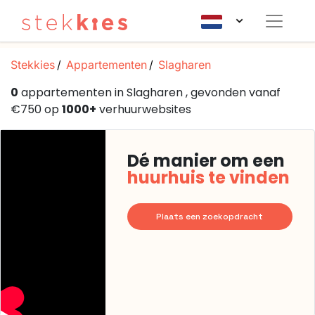
Stekkies
Appartementen
Slagharen
0
appartementen in Slagharen , gevonden vanaf
€750 op
1000+
verhuurwebsites
Dé manier om een
huurhuis te vinden
Plaats een zoekopdracht