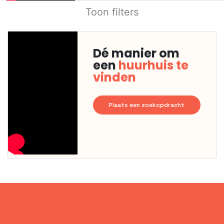
Toon filters
Dé manier om
een
huurhuis te
vinden
Plaats een zoekopdracht