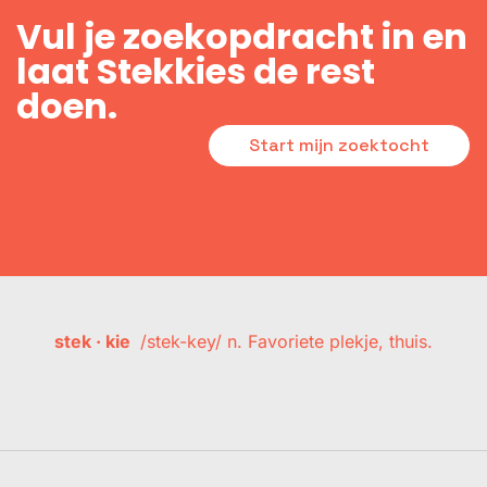
Vul je zoekopdracht in en
laat Stekkies de rest
doen.
Start mijn zoektocht
stek · kie
/stek-key/ n. Favoriete plekje, thuis.