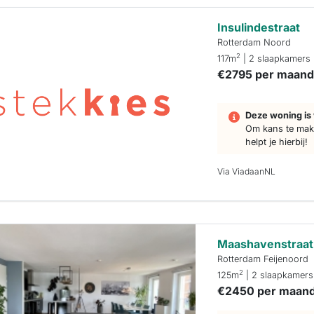
Insulindestraat
Rotterdam Noord
2
117m
| 2 slaapkamers
€2795 per maan
Deze woning is 
Om kans te make
helpt je hierbij!
Via ViadaanNL
Maashavenstraat
Rotterdam Feijenoord
2
125m
| 2 slaapkamers
€2450 per maan