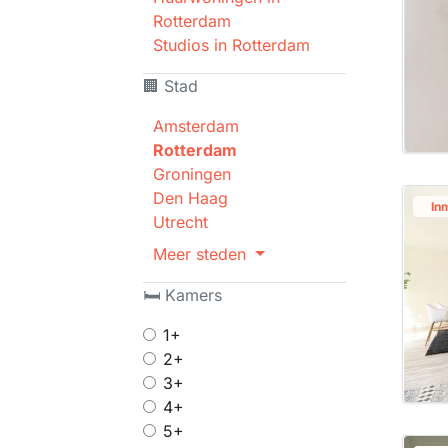
Rotterdam
Studios in Rotterdam
🏢 Stad
Amsterdam
Rotterdam
Groningen
Den Haag
In
Utrecht
Meer steden
🛏 Kamers
1+
2+
3+
4+
5+