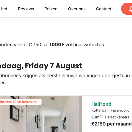
 het
Reviews
Prijzen
Over ons
Contact
onden vanaf €750 op
1000+
verhuurwebsites
daag, Friday 7 August
abonnees krijgen als eerste nieuwe woningen doorgestuurd.
een.
middels 123x bekeken
Halfrond
Rotterdam Feijenoord
2
93m
| 1 slaapkamers
€2150 per maand