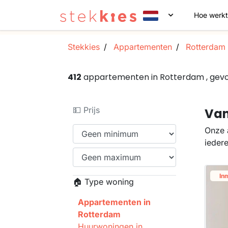
Hoe werkt
Stekkies
Appartementen
Rotterdam
412
appartementen in Rotterdam , gev
💵 Prijs
Van
Onze 
ieder
In
🏠 Type woning
Appartementen in
Rotterdam
Huurwoningen in