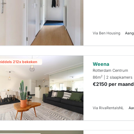
Via Ben Housing
Aang
middels 212x bekeken
Weena
Rotterdam Centrum
2
86m
| 2 slaapkamers
€2150 per maand
Via RivaRentalsNL
Aa