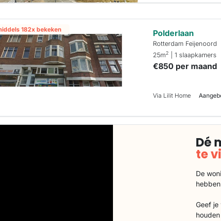
middels 182x bekeken
Polderlaan
Rotterdam Feijenoord
2
25m
| 1 slaapkamers
€850 per maand
Via Lilit Home
Aangebo
Dé 
te 
De woni
hebben
Geef je
houden 