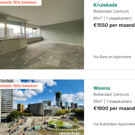
middels 191x bekeken
Kruiskade
Rotterdam Centrum
2
81m
| 1 slaapkamers
€1550 per maand
Via Rent an Apartment
middels 196x bekeken
Weena
Rotterdam Centrum
2
55m
| 1 slaapkamers
€1600 per maan
Via Rotterdam Apartmen