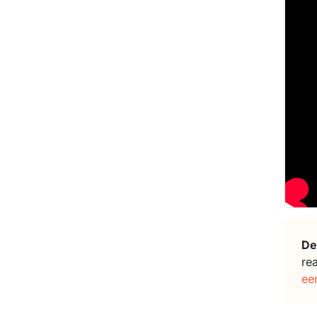
De
re
ee