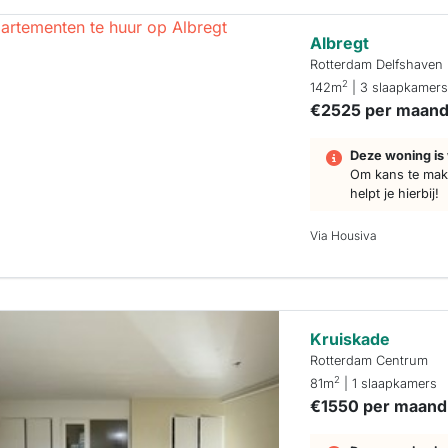
Albregt
Rotterdam Delfshaven
2
142m
| 3 slaapkamer
€2525 per maan
Deze woning is 
Om kans te make
helpt je hierbij!
Via Housiva
Kruiskade
Rotterdam Centrum
2
81m
| 1 slaapkamers
€1550 per maand