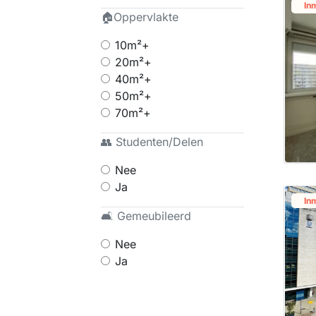
In
🏠Oppervlakte
10m²+
20m²+
40m²+
50m²+
70m²+
👥 Studenten/Delen
Nee
Ja
In
🛋 Gemeubileerd
Nee
Ja