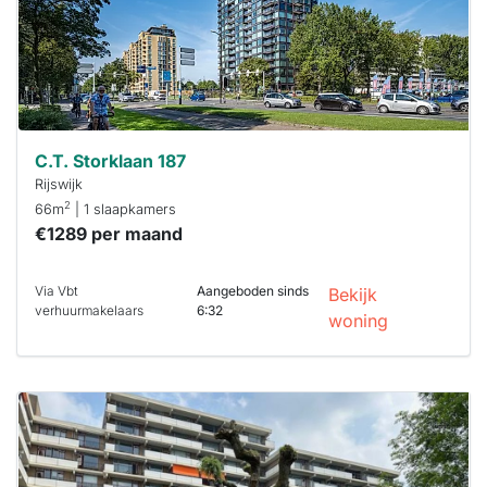
binnen 15
minuten
reageren.
Stekkies helpt
je hierbij!
C.T. Storklaan 187
Rijswijk
2
66m
| 1 slaapkamers
€1289 per maand
Via Vbt
Aangeboden sinds
Bekijk
verhuurmakelaars
6:32
woning
Deze woning
is
waarschijnlijk
al verhuurd
Om kans te