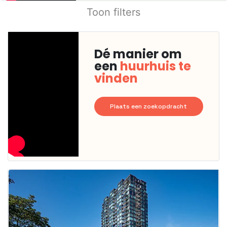
Toon filters
Dé manier om
een
huurhuis te
vinden
Plaats een zoekopdracht
Deze woning
is
waarschijnlijk
al verhuurd
Om kans te
maken moet je