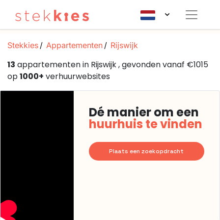
Stekkies
Appartementen
Rijswijk
13
appartementen in Rijswijk , gevonden vanaf €1015
op
1000+
verhuurwebsites
Dé manier om een
huurhuis te vinden
Plaats een zoekopdracht