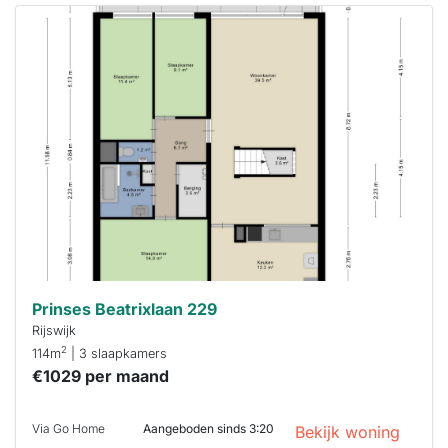
Deze woning
is
waarschijnlijk
al verhuurd
Om kans te
maken moet je
binnen 15
minuten
reageren.
Stekkies helpt
je hierbij!
Prinses Beatrixlaan 229
Rijswijk
2
114m
| 3 slaapkamers
€1029 per maand
Via Go Home
Aangeboden sinds 3:20
Bekijk woning