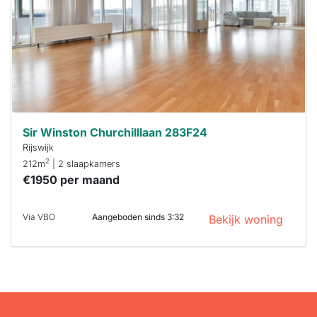
minuten
reageren.
Stekkies helpt
je hierbij!
Sir Winston Churchilllaan 283F24
Rijswijk
2
212m
| 2 slaapkamers
€1950 per maand
Via VBO
Aangeboden sinds 3:32
Bekijk woning