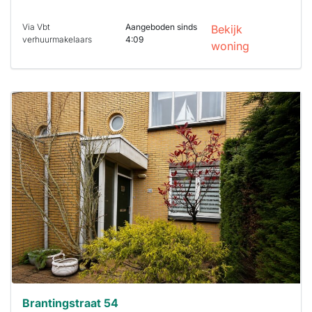
Via Vbt
Aangeboden sinds
Bekijk
verhuurmakelaars
4:09
woning
Deze woning
is
waarschijnlijk
al verhuurd
Om kans te
maken moet je
binnen 15
minuten
reageren.
Stekkies helpt
je hierbij!
Brantingstraat 54