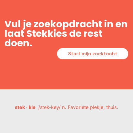
Vul je zoekopdracht in en
laat Stekkies de rest
doen.
Start mijn zoektocht
stek · kie
/stek-key/ n. Favoriete plekje, thuis.