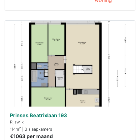
woning
Deze woning
is
waarschijnlijk
al verhuurd
Om kans te
maken moet je
binnen 15
minuten
reageren.
Stekkies helpt
je hierbij!
Prinses Beatrixlaan 193
Rijswijk
2
114m
| 3 slaapkamers
€1063 per maand