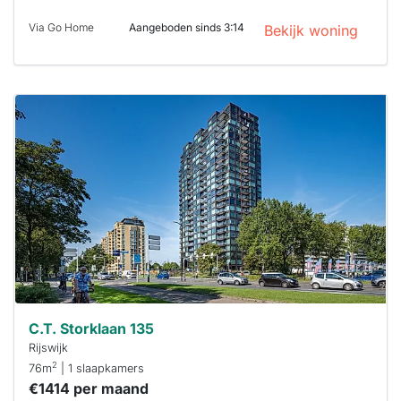
Via Go Home
Aangeboden sinds 3:14
Bekijk woning
Deze woning
is
waarschijnlijk
al verhuurd
Om kans te
maken moet je
binnen 15
minuten
reageren.
Stekkies helpt
je hierbij!
C.T. Storklaan 135
Rijswijk
2
76m
| 1 slaapkamers
€1414 per maand