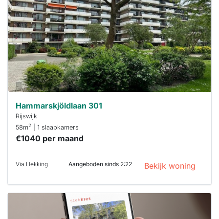
maken moet je
binnen 15
minuten
reageren.
Stekkies helpt
je hierbij!
Hammarskjöldlaan 301
Rijswijk
2
58m
| 1 slaapkamers
€1040 per maand
Via Hekking
Aangeboden sinds 2:22
Bekijk woning