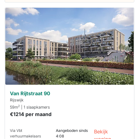
Deze woning
is
waarschijnlijk
al verhuurd
Om kans te
maken moet je
binnen 15
minuten
reageren.
Stekkies helpt
je hierbij!
Van Rijtstraat 90
Rijswijk
2
59m
| 1 slaapkamers
€1214 per maand
Via Vbt
Aangeboden sinds
Bekijk
verhuurmakelaars
4:08