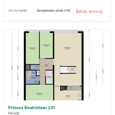
Via Go Home
Aangeboden sinds 3:56
Bekijk woning
Deze woning
is
waarschijnlijk
al verhuurd
Om kans te
maken moet je
binnen 15
minuten
reageren.
Stekkies helpt
je hierbij!
Prinses Beatrixlaan 231
Rijswijk