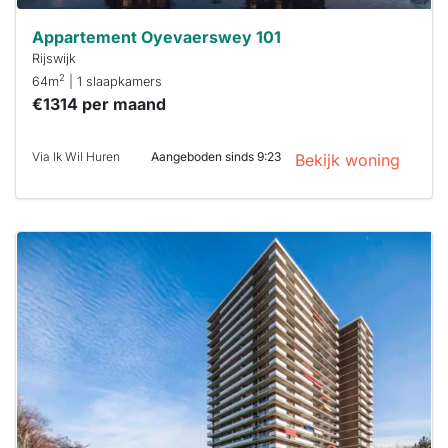
Appartement Oyevaerswey 101
Rijswijk
2
64m
| 1 slaapkamers
€1314 per maand
Via Ik Wil Huren
Aangeboden sinds 9:23
Bekijk woning
Deze woning
is
waarschijnlijk
al verhuurd
Om kans te
maken moet je
binnen 15
minuten
reageren.
Stekkies helpt
je hierbij!