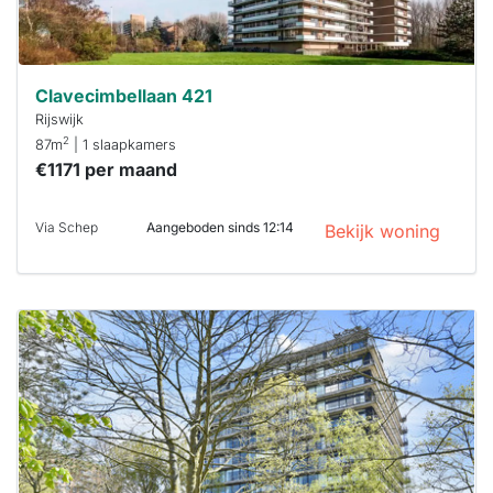
Clavecimbellaan 421
Rijswijk
2
87m
| 1 slaapkamers
€1171 per maand
Via Schep
Aangeboden sinds 12:14
Bekijk woning
Deze woning
is
waarschijnlijk
al verhuurd
Om kans te
maken moet je
binnen 15
minuten
reageren.
Stekkies helpt