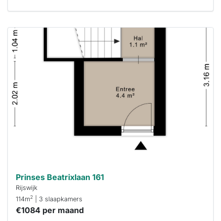
Deze woning
is
waarschijnlijk
al verhuurd
Om kans te
maken moet je
binnen 15
minuten
reageren.
Stekkies helpt
je hierbij!
Prinses Beatrixlaan 161
Rijswijk
2
114m
| 3 slaapkamers
€1084 per maand