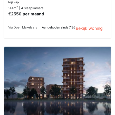
Rijswijk
2
144m
| 4 slaapkamers
€2550 per maand
Via Doen Makelaars
Aangeboden sinds 7:26
Bekijk woning
Deze woning
is
waarschijnlijk
al verhuurd
Om kans te
maken moet je
binnen 15
minuten
reageren.
Stekkies helpt
je hierbij!