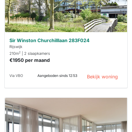
je hierbij!
Sir Winston Churchilllaan 283F024
Rijswijk
2
210m
| 2 slaapkamers
€1950 per maand
Via VBO
Aangeboden sinds 12:53
Bekijk woning
Deze woning
is
waarschijnlijk
al verhuurd
Om kans te
maken moet je
binnen 15