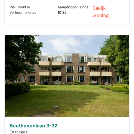
Via Twentse
Aangeboden sinds
Bekijk
Verhuurmakelaar
10:32
woning
Deze woning
is
waarschijnlijk
al verhuurd
Om kans te
maken moet je
binnen 15
minuten
reageren.
Stekkies helpt
je hierbij!
Beethovenlaan 3-32
Enschede