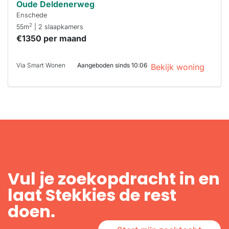
Oude Deldenerweg
Enschede
2
55m
| 2 slaapkamers
€1350 per maand
Via Smart Wonen
Aangeboden sinds 10:06
Bekijk woning
Vul je zoekopdracht in en
laat Stekkies de rest
doen.