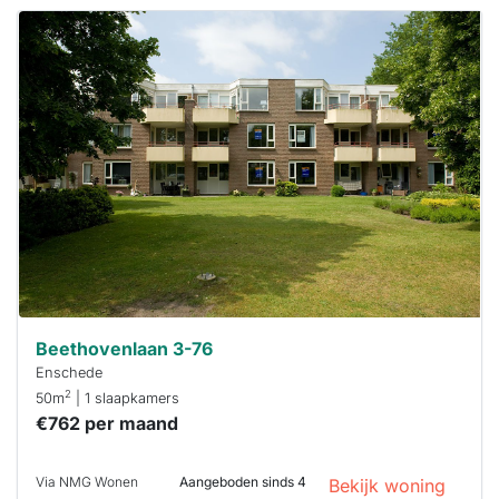
Deze woning
is
waarschijnlijk
al verhuurd
Om kans te
maken moet je
binnen 15
minuten
reageren.
Stekkies helpt
je hierbij!
Beethovenlaan 3-76
Enschede
2
50m
| 1 slaapkamers
€762 per maand
Via NMG Wonen
Aangeboden sinds 4
Bekijk woning