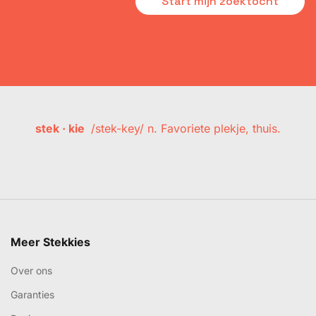
Start mijn zoektocht
stek · kie
/stek-key/ n. Favoriete plekje, thuis.
Meer Stekkies
Over ons
Garanties