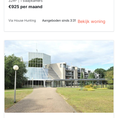
32m
| 1 slaapkamers
€925 per maand
Via House Hunting
Aangeboden sinds 3:31
Bekijk woning
Deze woning
is
waarschijnlijk
al verhuurd
Om kans te
maken moet je
binnen 15
minuten
reageren.
Stekkies helpt
je hierbij!