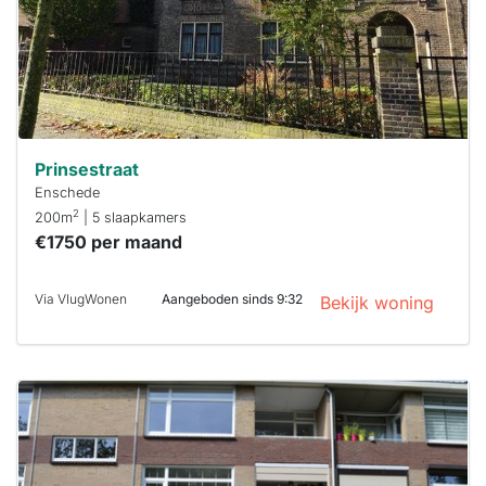
Stekkies helpt
je hierbij!
Prinsestraat
Enschede
2
200m
| 5 slaapkamers
€1750 per maand
Via VlugWonen
Aangeboden sinds 9:32
Bekijk woning
Deze woning
is
waarschijnlijk
al verhuurd
Om kans te