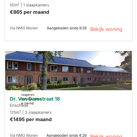
2
50m
| 1 slaapkamers
€865 per maand
Via NMG Wonen
Aangeboden sinds 9:28
Bekijk woning
Deze woning
is
waarschijnlijk
al verhuurd
Om kans te
maken moet je
binnen 15
minuten
reageren.
Dr. Van Damstraat 16
Stekkies helpt
je hierbij!
Enschede
2
125m
| 3 slaapkamers
€1495 per maand
Via NMG Wonen
Aangeboden sinds 4:26
Bekijk woning