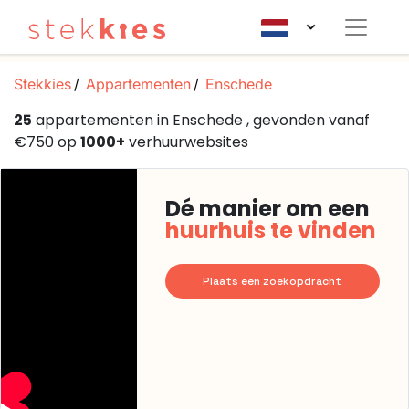
Stekkies
Appartementen
Enschede
25
appartementen in Enschede , gevonden vanaf
€750 op
1000+
verhuurwebsites
Dé manier om een
huurhuis te vinden
Plaats een zoekopdracht