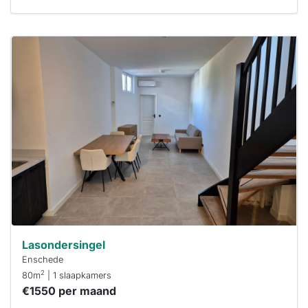
Deze woning
is
waarschijnlijk
al verhuurd
Om kans te
maken moet je
binnen 15
minuten
reageren.
Stekkies helpt
je hierbij!
Lasondersingel
Enschede
2
80m
| 1 slaapkamers
€1550 per maand