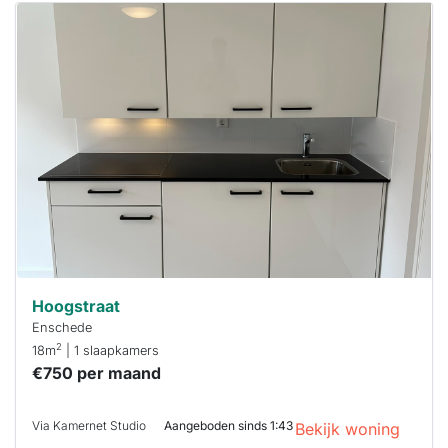
Deze woning
is
waarschijnlijk
al verhuurd
Om kans te
maken moet je
binnen 15
minuten
reageren.
Stekkies helpt
je hierbij!
Hoogstraat
Enschede
2
18m
| 1 slaapkamers
€750 per maand
Via Kamernet Studio
Aangeboden sinds 1:43
Bekijk woning