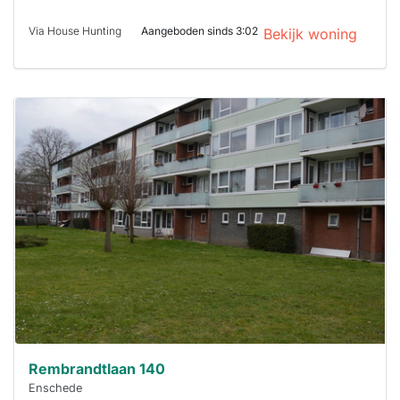
Via House Hunting
Aangeboden sinds 3:02
Bekijk woning
Deze woning
is
waarschijnlijk
al verhuurd
Om kans te
maken moet je
binnen 15
minuten
reageren.
Stekkies helpt
je hierbij!
Rembrandtlaan 140
Enschede