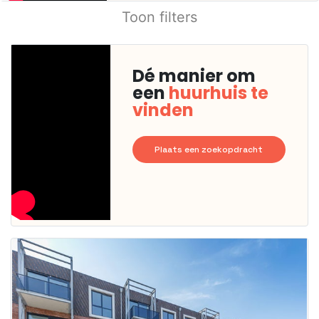
Toon filters
Dé manier om
een
huurhuis te
vinden
Plaats een zoekopdracht
Deze woning
is
waarschijnlijk
al verhuurd
Om kans te
maken moet je