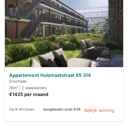
is
waarschijnlijk
al verhuurd
Om kans te
maken moet je
binnen 15
minuten
reageren.
Stekkies helpt
je hierbij!
Appartement Hulsmaatstraat 45 314
Enschede
2
76m
| 2 slaapkamers
€1425 per maand
Via Ik Wil Huren
Aangeboden sinds 9:38
Bekijk woning