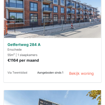
binnen 15
minuten
reageren.
Stekkies helpt
je hierbij!
Getfertweg 284 A
Enschede
2
55m
| 1 slaapkamers
€1164 per maand
Via TwentsVast
Aangeboden sinds 1
Bekijk woning
Deze woning
is
waarschijnlijk