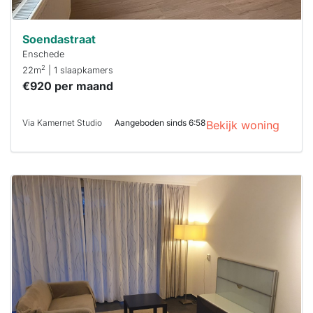
Soendastraat
Enschede
2
22m
| 1 slaapkamers
€920 per maand
Via Kamernet Studio
Aangeboden sinds 6:58
Bekijk woning
Deze woning
is
waarschijnlijk
al verhuurd
Om kans te
maken moet je
binnen 15
minuten
reageren.
Stekkies helpt
je hierbij!