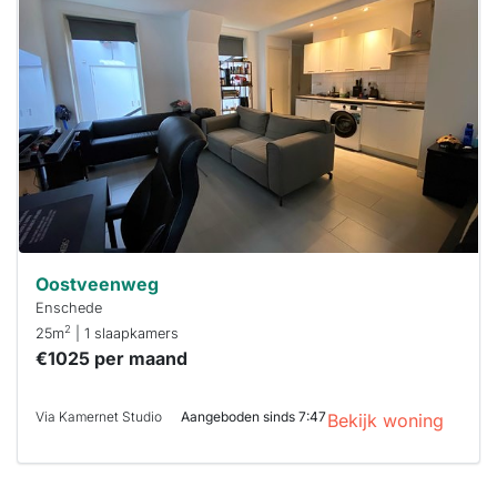
waarschijnlijk
al verhuurd
Om kans te
maken moet je
binnen 15
minuten
reageren.
Stekkies helpt
je hierbij!
Oostveenweg
Enschede
2
25m
| 1 slaapkamers
€1025 per maand
Via Kamernet Studio
Aangeboden sinds 7:47
Bekijk woning