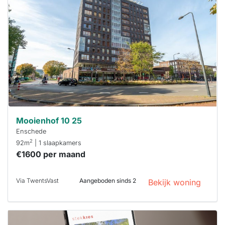
al verhuurd
Om kans te
maken moet je
binnen 15
minuten
reageren.
Stekkies helpt
je hierbij!
Mooienhof 10 25
Enschede
2
92m
| 1 slaapkamers
€1600 per maand
Via TwentsVast
Aangeboden sinds 2
Bekijk woning