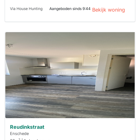
Via House Hunting
Aangeboden sinds 9:44
Bekijk woning
Deze woning
is
waarschijnlijk
al verhuurd
Om kans te
maken moet je
binnen 15
minuten
reageren.
Stekkies helpt
je hierbij!
Reudinkstraat
Enschede
2