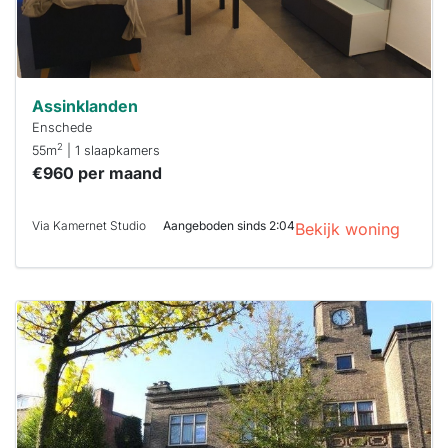
Assinklanden
Enschede
2
55m
| 1 slaapkamers
€960 per maand
Via Kamernet Studio
Aangeboden sinds 2:04
Bekijk woning
Deze woning
is
waarschijnlijk
al verhuurd
Om kans te
maken moet je
binnen 15
minuten
reageren.