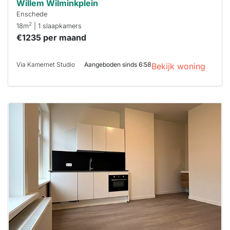
Willem Wilminkplein
Enschede
2
18m
| 1 slaapkamers
€1235 per maand
Via Kamernet Studio
Aangeboden sinds 6:58
Bekijk woning
Deze woning
is
waarschijnlijk
al verhuurd
Om kans te
maken moet je
binnen 15
minuten
reageren.
Stekkies helpt
je hierbij!