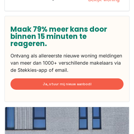
Maak 79% meer kans door
binnen 15 minuten te
reageren.
Ontvang als allereerste nieuwe woning meldingen
van meer dan 1000+ verschillende makelaars via
de Stekkies-app of email.
Ja, stuur mij nieuw aanbod!
Deze woning
is
waarschijnlijk
al verhuurd
Om kans te