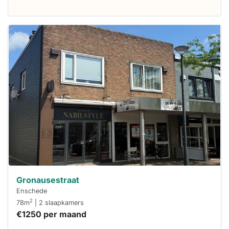
Deze woning
is
waarschijnlijk
al verhuurd
Om kans te
maken moet je
binnen 15
minuten
reageren.
Stekkies helpt
je hierbij!
Gronausestraat
Enschede
2
78m
| 2 slaapkamers
€1250 per maand