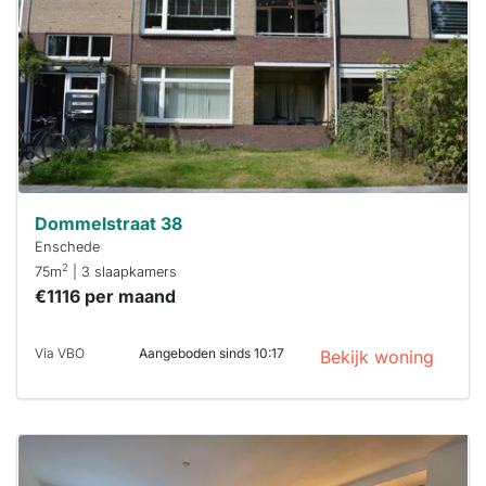
maken moet je
binnen 15
minuten
reageren.
Stekkies helpt
je hierbij!
Dommelstraat 38
Enschede
2
75m
| 3 slaapkamers
€1116 per maand
Via VBO
Aangeboden sinds 10:17
Bekijk woning
Deze woning
is