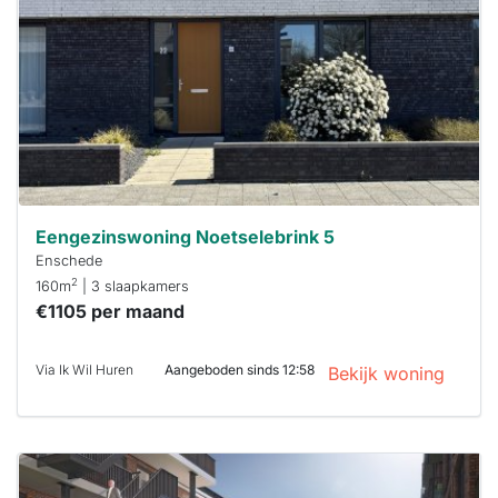
maken moet je
binnen 15
minuten
reageren.
Stekkies helpt
je hierbij!
Eengezinswoning Noetselebrink 5
Enschede
2
160m
| 3 slaapkamers
€1105 per maand
Via Ik Wil Huren
Aangeboden sinds 12:58
Bekijk woning
Deze woning