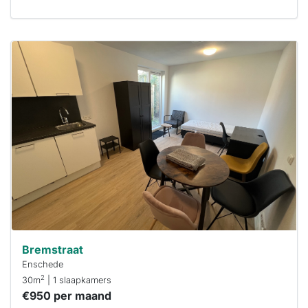
Deze woning
is
waarschijnlijk
al verhuurd
Om kans te
maken moet je
binnen 15
minuten
reageren.
Stekkies helpt
je hierbij!
Bremstraat
Enschede
2
30m
| 1 slaapkamers
€950 per maand