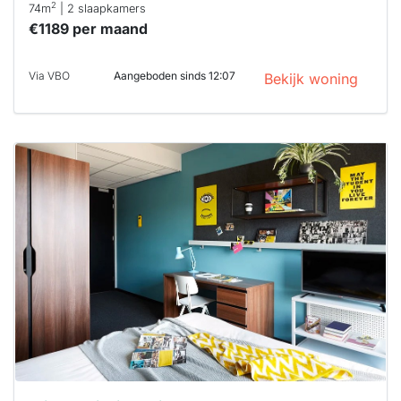
2
74m
| 2 slaapkamers
€1189 per maand
Via VBO
Aangeboden sinds 12:07
Bekijk woning
Deze woning
is
waarschijnlijk
al verhuurd
Om kans te
maken moet je
binnen 15
minuten
reageren.
Stekkies helpt
je hierbij!