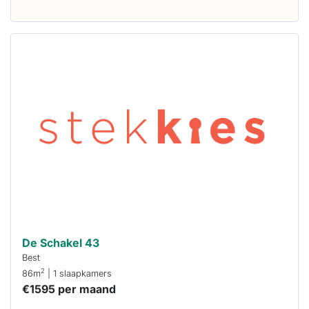
Deze woning
is
waarschijnlijk
al verhuurd
Om kans te
maken moet je
binnen 15
minuten
reageren.
Stekkies helpt
je hierbij!
De Schakel 43
Best
2
86m
| 1 slaapkamers
€1595 per maand