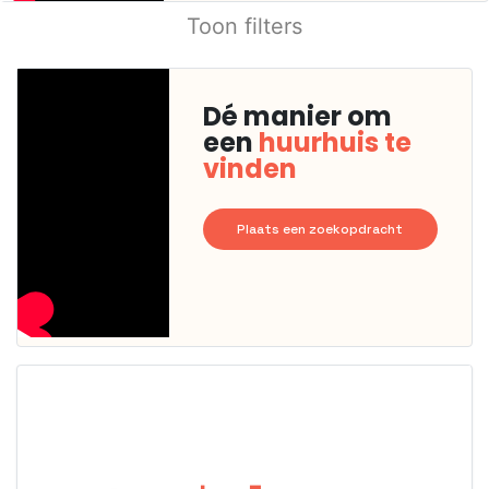
Toon filters
Dé manier om
een
huurhuis te
vinden
Plaats een zoekopdracht
Deze woning
is
waarschijnlijk
al verhuurd
Om kans te
maken moet je