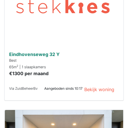
binnen 15
minuten
reageren.
Stekkies helpt
je hierbij!
Eindhovenseweg 32 Y
Best
2
65m
| 1 slaapkamers
€1300 per maand
Via ZuidBeheerBv
Aangeboden sinds 10:17
Bekijk woning
Deze woning
is
waarschijnlijk