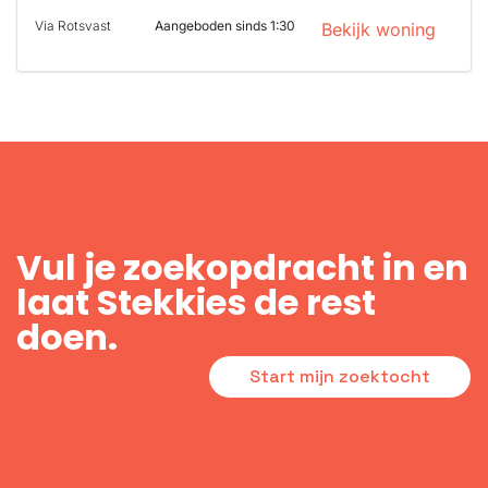
Via Rotsvast
Aangeboden sinds 1:30
Bekijk woning
Vul je zoekopdracht in en
laat Stekkies de rest
doen.
Start mijn zoektocht