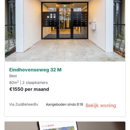
al verhuurd
Om kans te
maken moet je
binnen 15
minuten
reageren.
Stekkies helpt
je hierbij!
Eindhovenseweg 32 M
Best
2
80m
| 2 slaapkamers
€1550 per maand
Via ZuidBeheerBv
Aangeboden sinds 9:18
Bekijk woning