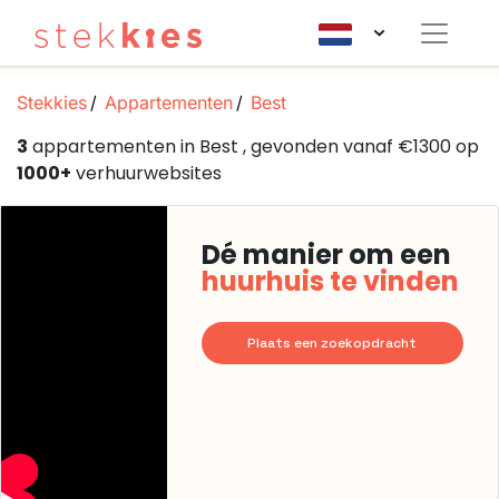
Stekkies
Appartementen
Best
3
appartementen in Best , gevonden vanaf €1300 op
1000+
verhuurwebsites
Dé manier om een
huurhuis te vinden
Plaats een zoekopdracht