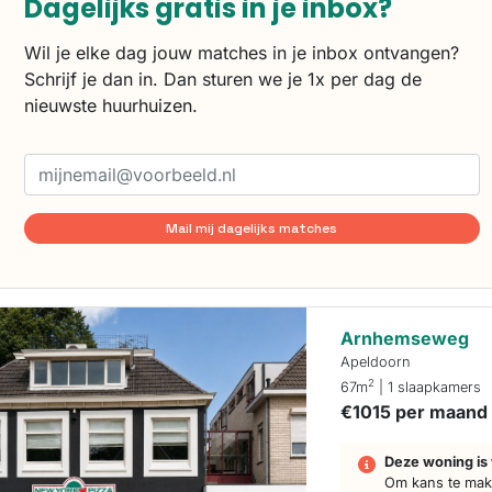
Dagelijks gratis in je inbox?
Wil je elke dag jouw matches in je inbox ontvangen?
Schrijf je dan in. Dan sturen we je 1x per dag de
nieuwste huurhuizen.
Mail mij dagelijks matches
Arnhemseweg
Apeldoorn
2
67m
| 1 slaapkamers
€1015 per maand
Deze woning is 
Om kans te make