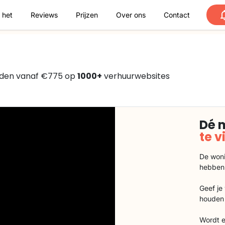
 het
Reviews
Prijzen
Over ons
Contact
nden vanaf €775 op
1000+
verhuurwebsites
Dé 
te 
De woni
hebben
Geef je
houden 
Wordt e