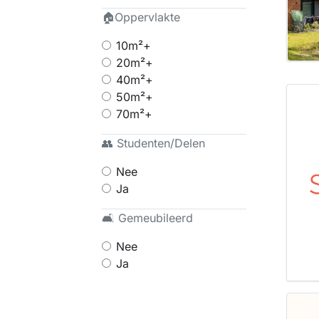
🏠Oppervlakte
10m²+
20m²+
40m²+
50m²+
70m²+
👥 Studenten/Delen
Nee
Ja
🛋 Gemeubileerd
Nee
Ja