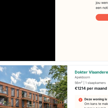
jou wen
een not
Dokter Vlaandere
Apeldoorn
2
56m
| 1 slaapkamers
€1214 per maand
Deze woning is 
Om kans te make