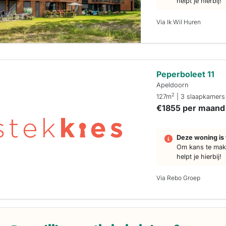
helpt je hierbij!
Via Ik Wil Huren
Peperboleet 11
Apeldoorn
2
127m
| 3 slaapkamers
€1855 per maand
Deze woning is 
Om kans te make
helpt je hierbij!
Via Rebo Groep