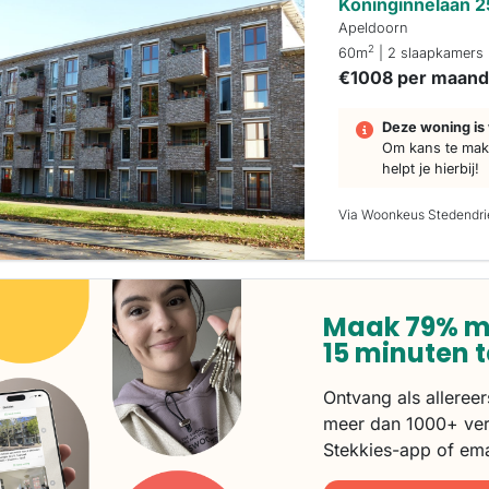
Koninginnelaan 
Apeldoorn
2
60m
| 2 slaapkamers
€1008 per maan
Deze woning is 
Om kans te make
helpt je hierbij!
Via Woonkeus Stedendr
Maak 79% m
15 minuten 
Ontvang als alleree
meer dan 1000+ ver
Stekkies-app of ema