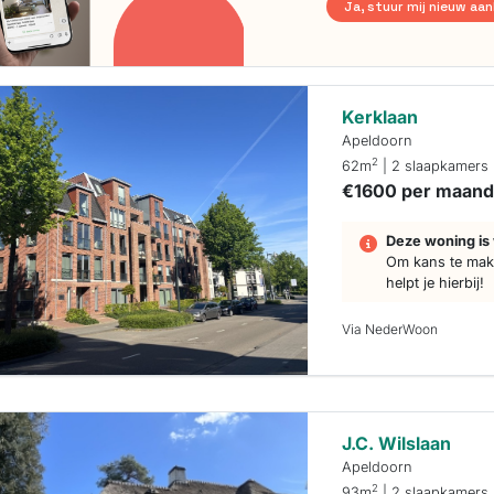
Ja, stuur mij nieuw aa
Kerklaan
Apeldoorn
2
62m
| 2 slaapkamers
€1600 per maan
Deze woning is 
Om kans te make
helpt je hierbij!
Via NederWoon
J.C. Wilslaan
Apeldoorn
2
93m
| 2 slaapkamers