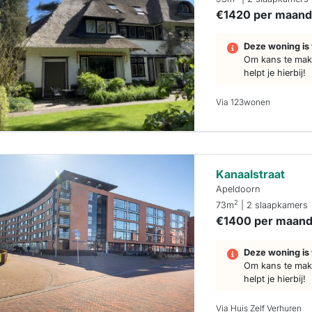
€1420 per maan
Deze woning is 
Om kans te make
helpt je hierbij!
Via 123wonen
Kanaalstraat
Apeldoorn
2
73m
| 2 slaapkamers
€1400 per maan
Deze woning is 
Om kans te make
helpt je hierbij!
Via Huis Zelf Verhuren