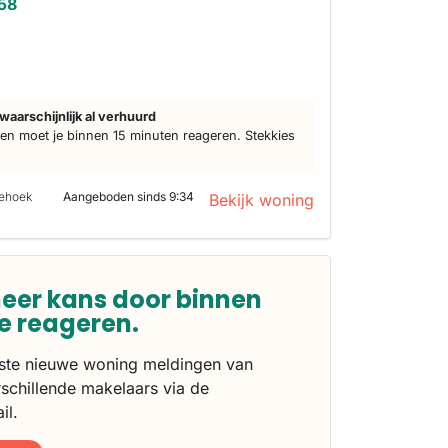
258
d
waarschijnlijk al verhuurd
n moet je binnen 15 minuten reageren. Stekkies
iehoek
Aangeboden sinds 9:34
Bekijk woning
eer kans door binnen
te reageren.
rste nieuwe woning meldingen van
schillende makelaars via de
il.