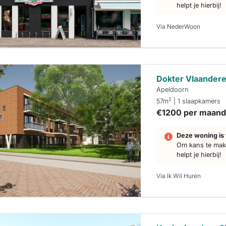
helpt je hierbij!
Via NederWoon
Dokter Vlaandere
Apeldoorn
2
57m
| 1 slaapkamers
€1200 per maan
Deze woning is 
Om kans te make
helpt je hierbij!
Via Ik Wil Huren