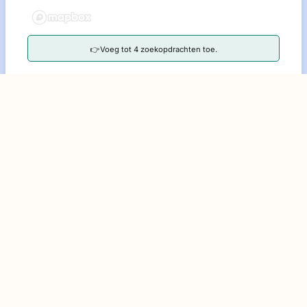
👉Voeg tot 4 zoekopdrachten toe.
Plaats zoekopdracht
0 matches
🏠
💡
Met deze zoekopdracht kun je
per week verwachten.